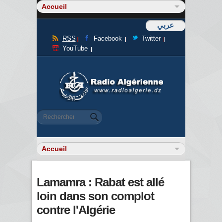
عربي
RSS
Facebook
Twitter
YouTube
Formulaire de recherche
Rechercher
Lamamra : Rabat est allé
loin dans son complot
contre l'Algérie