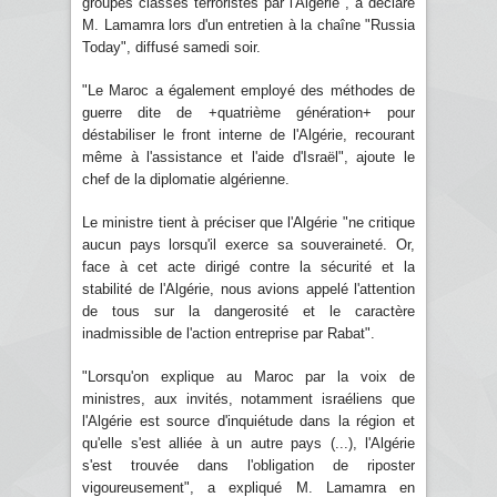
groupes classés terroristes par l'Algérie", a déclaré
M. Lamamra lors d'un entretien à la chaîne "Russia
Today", diffusé samedi soir.
"Le Maroc a également employé des méthodes de
guerre dite de +quatrième génération+ pour
déstabiliser le front interne de l'Algérie, recourant
même à l'assistance et l'aide d'Israël", ajoute le
chef de la diplomatie algérienne.
Le ministre tient à préciser que l'Algérie "ne critique
aucun pays lorsqu'il exerce sa souveraineté. Or,
face à cet acte dirigé contre la sécurité et la
stabilité de l'Algérie, nous avions appelé l'attention
de tous sur la dangerosité et le caractère
inadmissible de l'action entreprise par Rabat".
"Lorsqu'on explique au Maroc par la voix de
ministres, aux invités, notamment israéliens que
l'Algérie est source d'inquiétude dans la région et
qu'elle s'est alliée à un autre pays (...), l'Algérie
s'est trouvée dans l'obligation de riposter
vigoureusement", a expliqué M. Lamamra en