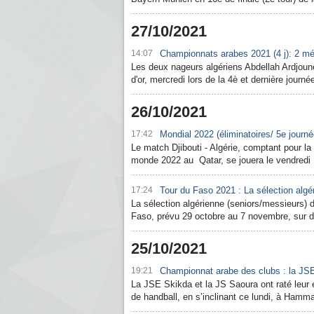
27/10/2021
14:07
Championnats arabes 2021 (4 j): 2 méd
Les deux nageurs algériens Abdellah Ardjou
d'or, mercredi lors de la 4è et dernière jour
26/10/2021
17:42
Mondial 2022 (éliminatoires/ 5e journé
Le match Djibouti - Algérie, comptant pour la
monde 2022 au Qatar, se jouera le vendredi
17:24
Tour du Faso 2021 : La sélection alg
La sélection algérienne (seniors/messieurs) 
Faso, prévu 29 octobre au 7 novembre, sur di
25/10/2021
19:21
Championnat arabe des clubs : la JSES
La JSE Skikda et la JS Saoura ont raté leur
de handball, en s’inclinant ce lundi, à Hamma