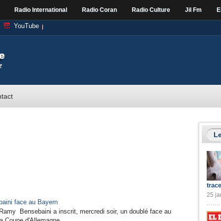
Radio International
Radio Coran
Radio Culture
Jil Fm
E
YouTube
tact
Le
trac
25 ja
aini face au Bayern
Ramy Bensebaini a inscrit, mercredi soir, un doublé face au
 la Coupe d'Allemagne.