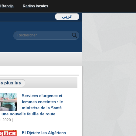
l Bahdja
Radios locales
عربي
Formulaire de
Rechercher
recherche
s plus lus
Services d'urgence et
femmes enceintes : le
ministère de la Santé
e une nouvelle feuille de route
n 2020 |
El Djeïch: les Algériens