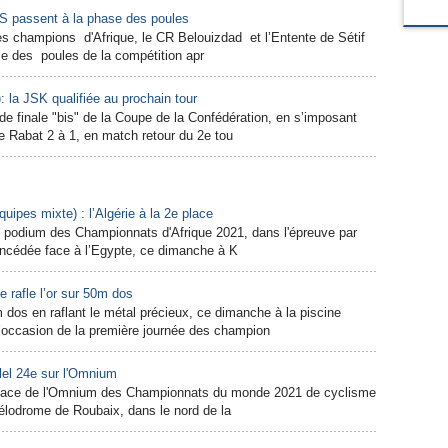
S passent à la phase des poules
es champions d'Afrique, le CR Belouizdad et l’Entente de Sétif
ase des poules de la compétition apr
: la JSK qualifiée au prochain tour
de finale "bis" de la Coupe de la Confédération, en s’imposant
 Rabat 2 à 1, en match retour du 2e tou
ipes mixte) : l’Algérie à la 2e place
u podium des Championnats d'Afrique 2021, dans l'épreuve par
concédée face à l’Egypte, ce dimanche à K
 rafle l’or sur 50m dos
 dos en raflant le métal précieux, ce dimanche à la piscine
occasion de la première journée des champion
lel 24e sur l'Omnium
e place de l'Omnium des Championnats du monde 2021 de cyclisme
Vélodrome de Roubaix, dans le nord de la