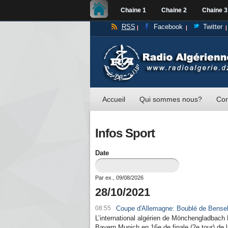
Chaine 1
Chaine 2
Chaine 3
RSS
Facebook
Twitter
Accueil
Qui sommes nous?
Con
Infos Sport
Date
Date
Par ex., 09/08/2026
28/10/2021
08:55
Coupe d'Allemagne: Boublé de Benseb
L’international algérien de Mönchengladbach 
Bayern Munich en 16e de finale (2e tour) de