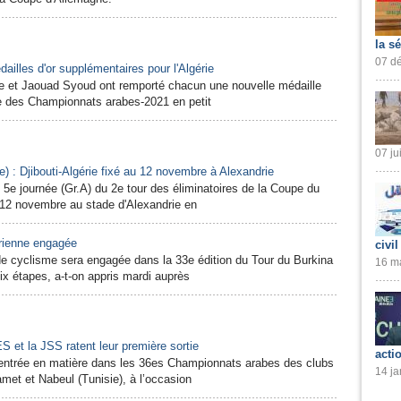
la s
07 dé
ailles d'or supplémentaires pour l'Algérie
ne et Jaouad Syoud ont remporté chacun une nouvelle médaille
née des Championnats arabes-2021 en petit
07 ju
e) : Djibouti-Algérie fixé au 12 novembre à Alexandrie
 5e journée (Gr.A) du 2e tour des éliminatoires de la Coupe du
 12 novembre au stade d'Alexandrie en
érienne engagée
civil
de cyclisme sera engagée dans la 33e édition du Tour du Burkina
16 ma
x étapes, a-t-on appris mardi auprès
 et la JSS ratent leur première sortie
acti
 entrée en matière dans les 36es Championnats arabes des clubs
14 ja
met et Nabeul (Tunisie), à l’occasion