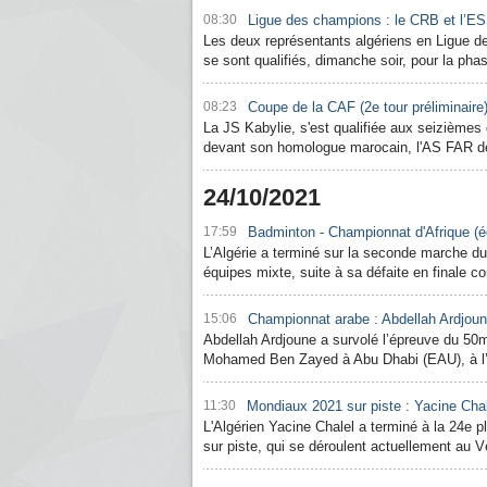
08:30
Ligue des champions : le CRB et l’ES
Les deux représentants algériens en Ligue d
se sont qualifiés, dimanche soir, pour la ph
08:23
Coupe de la CAF (2e tour préliminaire)
La JS Kabylie, s'est qualifiée aux seizièmes 
devant son homologue marocain, l'AS FAR de
24/10/2021
17:59
Badminton - Championnat d'Afrique (équ
L’Algérie a terminé sur la seconde marche d
équipes mixte, suite à sa défaite en finale 
15:06
Championnat arabe : Abdellah Ardjoune
Abdellah Ardjoune a survolé l’épreuve du 50m
Mohamed Ben Zayed à Abu Dhabi (EAU), à l’
11:30
Mondiaux 2021 sur piste : Yacine Cha
L'Algérien Yacine Chalel a terminé à la 24
sur piste, qui se déroulent actuellement au 