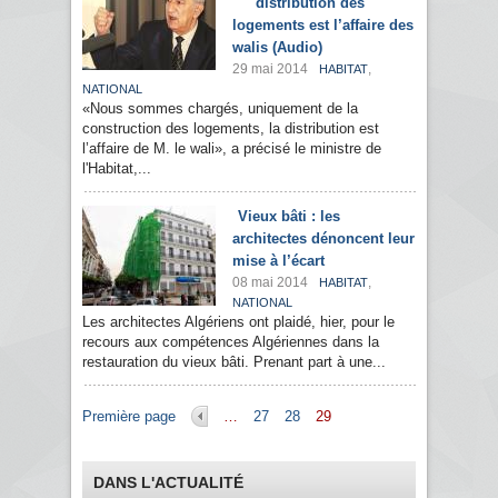
distribution des
logements est l’affaire des
walis (Audio)
29 mai 2014
,
HABITAT
NATIONAL
«Nous sommes chargés, uniquement de la
construction des logements, la distribution est
l’affaire de M. le wali», a précisé le ministre de
l'Habitat,...
Vieux bâti : les
architectes dénoncent leur
mise à l’écart
08 mai 2014
,
HABITAT
NATIONAL
Les architectes Algériens ont plaidé, hier, pour le
recours aux compétences Algériennes dans la
restauration du vieux bâti. Prenant part à une...
Pages
Première page
…
27
28
29
DANS L'ACTUALITÉ