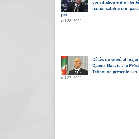
conciliation entre liberté
responsabilité doit pass
par...
oct 28, 2021 |
Décès du Général-major
Djamel Bouzid : le Prés
Tebboune présente ses..
oct 27, 2021 |