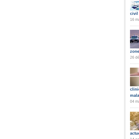
civil
16 ma
zone
26 dé
clin
mala
04 ma
actu