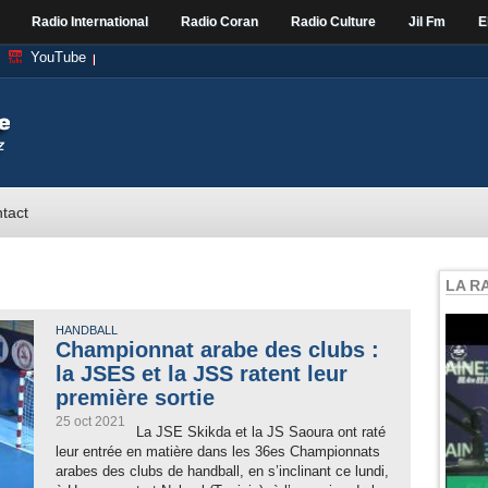
Radio International
Radio Coran
Radio Culture
Jil Fm
E
YouTube
tact
LA R
HANDBALL
Championnat arabe des clubs :
la JSES et la JSS ratent leur
première sortie
25 oct 2021
La JSE Skikda et la JS Saoura ont raté
leur entrée en matière dans les 36es Championnats
arabes des clubs de handball, en s’inclinant ce lundi,