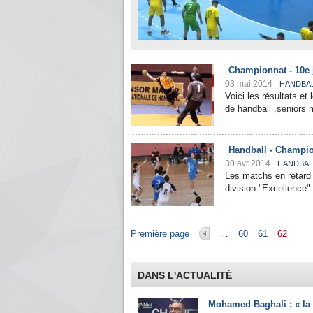
Championnat - 10e j
03 mai 2014
HANDBA
Voici les résultats e
de handball ,seniors 
Handball - Champion
30 avr 2014
HANDBAL
Les matchs en retard 
division "Excellence"
Pages
Première page
…
60
61
62
DANS L'ACTUALITÉ
Mohamed Baghali : « la