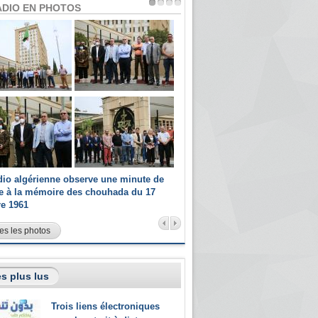
ADIO EN PHOTOS
dio algérienne observe une minute de
Les champions paralympiques 
ce à la mémoire des chouhada du 17
Radio Algérienne et recrutés 
re 1961
sportifs
es les photos
s plus lus
Trois liens électroniques