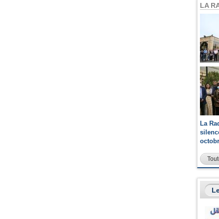
LA R
La Ra
silen
octob
Tout
Le