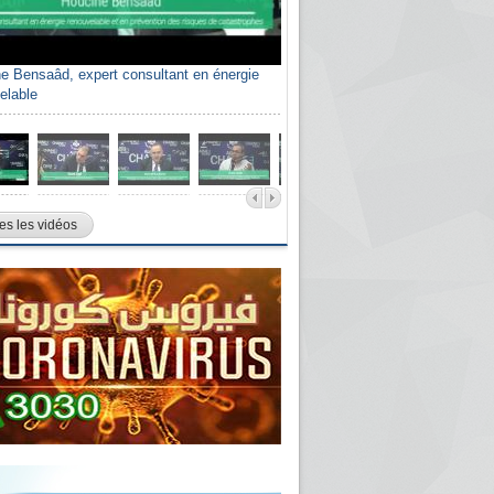
e Bensaâd, expert consultant en énergie
elable
es les vidéos