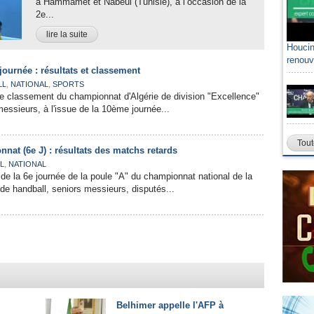
à Hammamet et Nabeul (Tunisie), à l’occasion de la
2e...
lire la suite
Houcin
renouv
ournée : résultats et classement
,
,
LL
NATIONAL
SPORTS
t le classement du championnat d'Algérie de division "Excellence"
messieurs, à l'issue de la 10ème journée...
Tout
nat (6e J) : résultats des matchs retards
,
L
NATIONAL
de la 6e journée de la poule "A" du championnat national de la
 de handball, seniors messieurs, disputés...
Belhimer appelle l'AFP à