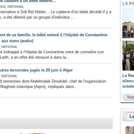
le cadavre d'un bébé déterré...
LA R
,
ICE
NATIONAL
nsternation à Sidi Bel Abbès… Le cadavre d’un bébé décédé il y a
, a été déterré par un groupe d’individus...
t de sa famille, le bébé enlevé à l'hôpital de Constantine
 aux siens (audio)
,
NATIONAL
né kidnappé à l’hôpital de Constantine vient de connaître son
eith, a en effet été retrouvé à dans la...
tres terroristes jugés le 29 juin à Alger
La Ra
,
NATIONAL
silen
) terroristes dont Abdelmalek Droukdel, chef de l'organisation
octob
u Maghreb islamique (Aqmi), impliqués dans...
Tout
Le