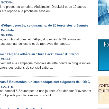
,
NATIONAL
i, le procès du terroriste Abdelmalek Droukdel et de 19 autres
 été reporté à la prochaine session...
l d'Alger : procès, ce dimanche, de 20 terroristes présumés
 Droukdel
,
NATIONAL
 au tribunal criminel d’Alger, du procès de 20 terroristes
ssassinats collectifs et de rapt avec demande...
gue : l'Algérie adhère au "Turn Back Crime" d'Interpol
,
MONDE
tivement à la campagne mondiale de lutte contre la drogue initiée
ravers des actions de sensibilisation...
cats à Boumerdes: un statut adapté aux exigences de l’OMC
,
SOCIÉTÉ
nt, samedi à Boumerdes, à une journée d’études sur "L’avocat et
n" ont plaidé pour la révision du statut...