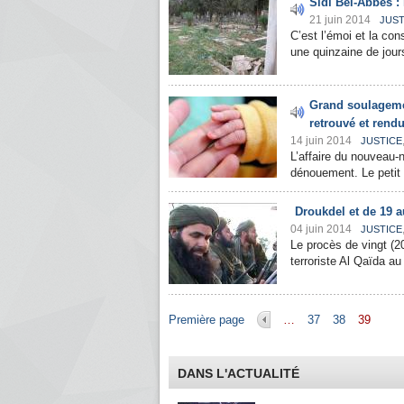
Sidi Bel-Abbès : 
21 juin 2014
JUST
C’est l’émoi et la co
une quinzaine de jours
Grand soulagemen
retrouvé et rendu
14 juin 2014
JUSTICE
L’affaire du nouveau-
dénouement. Le petit L
Droukdel et de 19 au
04 juin 2014
JUSTICE
Le procès de vingt (20
terroriste Al Qaïda a
Pages
Première page
…
37
38
39
DANS L'ACTUALITÉ