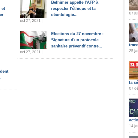
Belhimer appelle l'AFP à
 et
respecter l'éthique et la
07 ju
er
déontologie...
oct 27, 2021 |
Elections du 27 novembre :
Signature d'un protocole
trac
sanitaire préventif contre...
25 ja
oct 27, 2021 |
ident
.
la s
07 dé
acti
14 ja