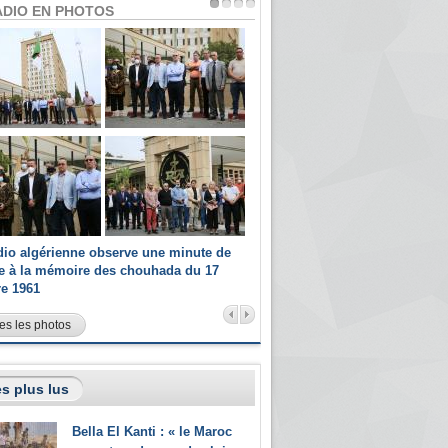
ADIO EN PHOTOS
dio algérienne observe une minute de
Les champions paralympiques 
ce à la mémoire des chouhada du 17
Radio Algérienne et recrutés 
re 1961
sportifs
es les photos
s plus lus
Bella El Kanti : « le Maroc