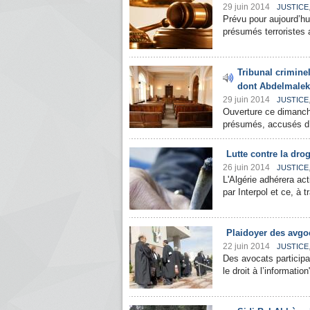
29 juin 2014
JUSTICE
Prévu pour aujourd’hu
présumés terroristes a
Tribunal crimine
dont Abdelmalek
29 juin 2014
JUSTICE
Ouverture ce dimanche,
présumés, accusés d’a
Lutte contre la dro
26 juin 2014
JUSTICE
L'Algérie adhérera ac
par Interpol et ce, à t
Plaidoyer des avgo
22 juin 2014
JUSTICE
Des avocats participa
le droit à l’informatio