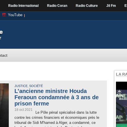
Radio International
Radio Coran
Radio Culture
Jil Fm
E
YouTube
tact
LA R
,
JUSTICE
SOCIÉTÉ
L’ancienne ministre Houda
Feraoun condamnée à 3 ans de
prison ferme
18 oct 2021
Le Pôle pénal spécialisé dans la lutte
contre les crimes financiers et économiques près le
tribunal de Sidi M'hamed à Alger, a condamné, ce