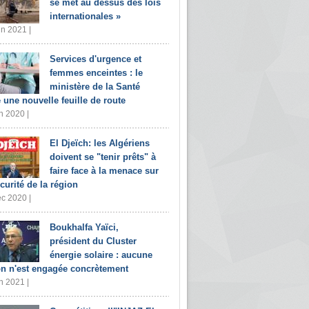
se met au dessus des lois
internationales »
in 2021 |
Services d'urgence et
femmes enceintes : le
ministère de la Santé
e une nouvelle feuille de route
n 2020 |
El Djeïch: les Algériens
doivent se "tenir prêts" à
faire face à la menace sur
écurité de la région
c 2020 |
Boukhalfa Yaïci,
président du Cluster
énergie solaire : aucune
on n'est engagée concrètement
n 2021 |