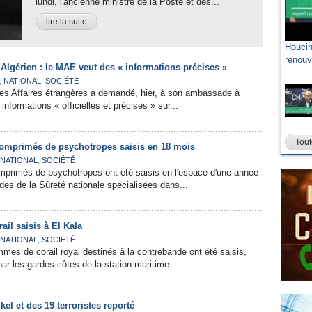
lundi, l'ancienne ministre de la Poste et des...
lire la suite
Houcin
Sami A
renouv
algéri
Algérien : le MAE veut des « informations précises »
,
,
NATIONAL
SOCIÉTÉ
des Affaires étrangères a demandé, hier, à son ambassade à
 informations « officielles et précises » sur...
Tout
comprimés de psychotropes saisis en 18 mois
,
NATIONAL
SOCIÉTÉ
mprimés de psychotropes ont été saisis en l'espace d'une année
ades de la Sûreté nationale spécialisées dans...
rail saisis à El Kala
,
NATIONAL
SOCIÉTÉ
mmes de corail royal destinés à la contrebande ont été saisis,
ar les gardes-côtes de la station maritime...
el et des 19 terroristes reporté