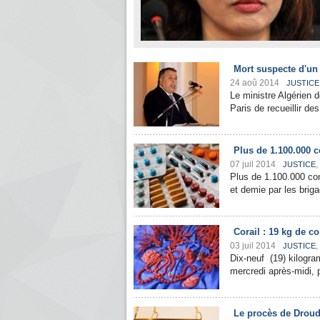
Mort suspecte d'un 
24 aoû 2014
JUSTICE
Le ministre Algérien 
Paris de recueillir des
Plus de 1.100.000 
07 juil 2014
,
JUSTICE
Plus de 1.100.000 co
et demie par les brig
Corail : 19 kg de co
03 juil 2014
,
JUSTICE
Dix-neuf (19) kilogra
mercredi après-midi, p
Le procès de Droudk