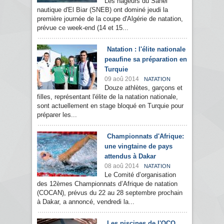
Les nageurs du Sahel
nautique d'El Biar (SNEB) ont dominé jeudi la
première journée de la coupe d'Algérie de natation,
prévue ce week-end (14 et 15...
Natation : l'élite nationale
peaufine sa préparation en
Turquie
09 aoû 2014
NATATION
Douze athlètes, garçons et
filles, représentant l'élite de la natation nationale,
sont actuellement en stage bloqué en Turquie pour
préparer les...
Championnats d'Afrique:
une vingtaine de pays
attendus à Dakar
08 aoû 2014
NATATION
Le Comité d’organisation
des 12èmes Championnats d’Afrique de natation
(COCAN), prévus du 22 au 28 septembre prochain
à Dakar, a annoncé, vendredi la...
Les piscines de l'OCO