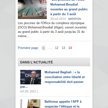
Mohamed-Boudiaf
ouvertes au grand public
à partir du 3 août
30 juil 2014
NATATION
Les piscines de l'Office du complexe olympique
(OCO) Mohamed-Boudiaf (Alger), seront ouvertes
au grand public à partir du 3 août jusqu'au 31 du
même...
Pages
Première page
…
12
13
14
DANS L'ACTUALITÉ
Mohamed Baghali : « la
conciliation entre liberté et
responsabilité doit passer
par...
oct 28, 2021 |
Belhimer appelle l'AFP à
respecter l'éthique et la