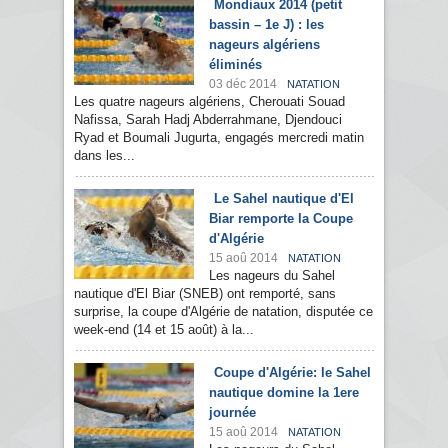
Mondiaux 2014 (petit
bassin – 1e J) : les
nageurs algériens
éliminés
03 déc 2014
NATATION
Les quatre nageurs algériens, Cherouati Souad
Nafissa, Sarah Hadj Abderrahmane, Djendouci
Ryad et Boumali Jugurta, engagés mercredi matin
dans les...
Le Sahel nautique d'El
Biar remporte la Coupe
d'Algérie
15 aoû 2014
NATATION
Les nageurs du Sahel
nautique d'El Biar (SNEB) ont remporté, sans
surprise, la coupe d'Algérie de natation, disputée ce
week-end (14 et 15 août) à la...
Coupe d'Algérie: le Sahel
nautique domine la 1ere
journée
15 aoû 2014
NATATION