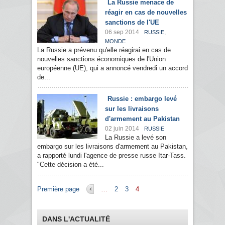
La Russie menace de
réagir en cas de nouvelles
sanctions de l'UE
06 sep 2014
,
RUSSIE
MONDE
La Russie a prévenu qu'elle réagirai en cas de
nouvelles sanctions économiques de l'Union
européenne (UE), qui a annoncé vendredi un accord
de...
Russie : embargo levé
sur les livraisons
d'armement au Pakistan
02 juin 2014
RUSSIE
La Russie a levé son
embargo sur les livraisons d'armement au Pakistan,
a rapporté lundi l'agence de presse russe Itar-Tass.
"Cette décision a été...
Pages
Première page
…
2
3
4
DANS L'ACTUALITÉ