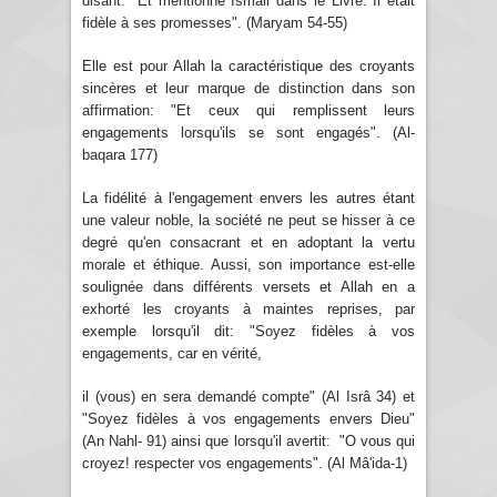
disant: "Et mentionne Ismail dans le Livre. Il était
fidèle à ses promesses". (Maryam 54-55)
Elle est pour Allah la caractéristique des croyants
sincères et leur marque de distinction dans son
affirmation: "Et ceux qui remplissent leurs
engagements lorsqu'ils se sont engagés". (Al-
baqara 177)
La fidélité à l'engagement envers les autres étant
une valeur noble, la société ne peut se hisser à ce
degré qu'en consacrant et en adoptant la vertu
morale et éthique. Aussi, son importance est-elle
soulignée dans différents versets et Allah en a
exhorté les croyants à maintes reprises, par
exemple lorsqu'il dit: "Soyez fidèles à vos
engagements, car en vérité,
il (vous) en sera demandé compte" (Al Isrâ 34) et
"Soyez fidèles à vos engagements envers Dieu"
(An Nahl- 91) ainsi que lorsqu'il avertit: "O vous qui
croyez! respecter vos engagements". (Al Mâ'ida-1)