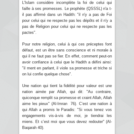
L'Islam considère incomplète la foi de celui qui
faille à ses promesses. Le prophète (QSSSL) n'a t-
il pas affirmé dans un Hadith: "il n'y a pas de Foi
pour celui qui ne respecte pas les dépôts et il n'y a
pas de Religion pour celui qui ne respecte pas les
pactes".
Pour notre religion, celui à qui ces préceptes font
défaut, est un être sans conscience et ni morale à
qui il ne faut pas se fier. En effet, comment peut-on
avoir confiance à celui que le Hadith a défini ainsi:
"il ment en parlant, il viole sa promesse et triche si
on lui confie quelque chose".
Une nation qui tient la fidélité pour valeur est une
nation aimée par Allah, qui dit: "Au contraire,
quiconque remplit sa promesse et craint Allah, Allah
aime les pieux" (Al-Imran 76). C’est une nation à
qui Allah a promis le Paradis: "Si vous tenez vos
engagements vis-à-vis de moi, je tiendrai les
miens. Et c’est moi que vous devez redouter" (Al-
Baqarah 40).