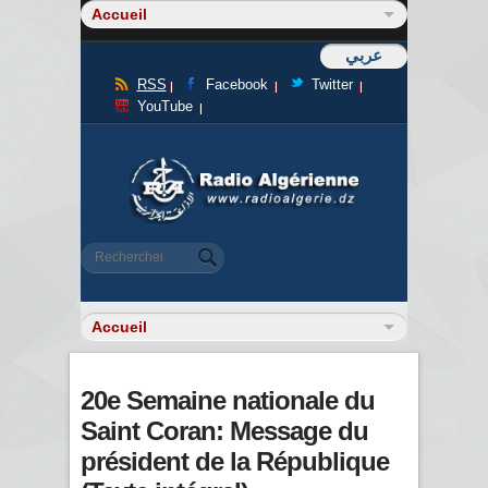
عربي
RSS
Facebook
Twitter
YouTube
Formulaire de recherche
Rechercher
20e Semaine nationale du
Saint Coran: Message du
président de la République