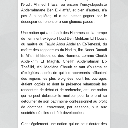
l'érudit Ahmed Tifassi ou encore l’encyclopédiste
Abderrahmane Ben El-Haffaf, et bien d’autres, n’a
pas à s’inquiéter, ni à se laisser gagner par le
désespoir ou renoncer à son glorieux passé .
Une nation qui a enfanté des Hommes de la trempe
de l’éminent exégète Houd Ben Mohkam El Houari,
du maître du Tajwid Abou Abdellah Et-Tenessi, du
maître des rapporteurs du Hadith, Ibn Nacer Daoudi
El-M’sili El-Biskri, ou des Hommes comme Cheikh
Abdelkrim El Maghili, Cheikh Abderrahman Et-
Thaâlibi, Abi Mediène Chouïb et tant d'ouléma et
d'exégètes auprès de qui les apprenants affluaient
des régions les plus éloignées, dont les ouvrages
étaient copiés et dont la présence rehaussait les
rencontres de débat et de recherche, est une nation
qui ne peut délaisser le meilleur pour le pire et se
détourner de son patrimoine confessionnel au profit
de doctrines convenant, par essence, plus aux
sociétés où elles ont été développées.
C’est également une nation qui ne peut douter des