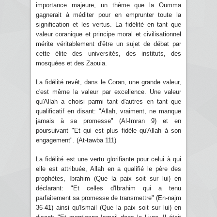
importance majeure, un thème que la Oumma
gagnerait à méditer pour en emprunter toute la
signification et les vertus. La fidélité en tant que
valeur coranique et principe moral et civilisationnel
mérite véritablement d'être un sujet de débat par
cette élite des universités, des instituts, des
mosquées et des Zaouia.
La fidélité revêt, dans le Coran, une grande valeur,
c'est même la valeur par excellence. Une valeur
qu'Allah a choisi parmi tant d'autres en tant que
qualificatif en disant: "Allah, vraiment, ne manque
jamais à sa promesse" (Al-Imran 9) et en
poursuivant "Et qui est plus fidèle qu'Allah à son
engagement". (At-tawba 111)
La fidélité est une vertu glorifiante pour celui à qui
elle est attribuée, Allah en a qualifié le père des
prophètes, Ibrahim (Que la paix soit sur lui) en
déclarant: "Et celles d'Ibrahim qui a tenu
parfaitement sa promesse de transmettre" (En-najm
36-41) ainsi qu'Ismail (Que la paix soit sur lui) en