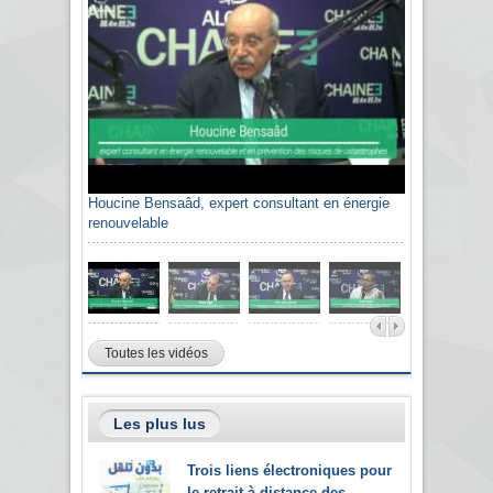
Houcine Bensaâd, expert consultant en énergie
Sami Agli, président de la Confédération
renouvelable
algérienne du patronat citoyen CAPC
Toutes les vidéos
Les plus lus
Trois liens électroniques pour
le retrait à distance des