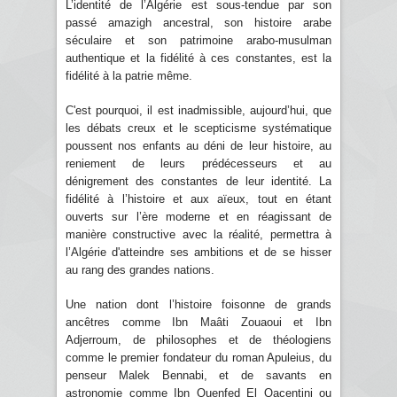
L’identité de l’Algérie est sous-tendue par son
passé amazigh ancestral, son histoire arabe
séculaire et son patrimoine arabo-musulman
authentique et la fidélité à ces constantes, est la
fidélité à la patrie même.
C'est pourquoi, il est inadmissible, aujourd’hui, que
les débats creux et le scepticisme systématique
poussent nos enfants au déni de leur histoire, au
reniement de leurs prédécesseurs et au
dénigrement des constantes de leur identité. La
fidélité à l’histoire et aux aïeux, tout en étant
ouverts sur l’ère moderne et en réagissant de
manière constructive avec la réalité, permettra à
l’Algérie d'atteindre ses ambitions et de se hisser
au rang des grandes nations.
Une nation dont l’histoire foisonne de grands
ancêtres comme Ibn Maâti Zouaoui et Ibn
Adjerroum, de philosophes et de théologiens
comme le premier fondateur du roman Apuleius, du
penseur Malek Bennabi, et de savants en
astronomie comme Ibn Quenfed El Qacentini ou