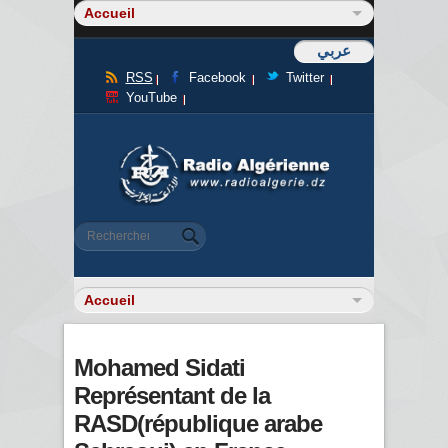
عربي
RSS
Facebook
Twitter
YouTube
Formulaire de recherche
Rechercher
Mohamed Sidati
Représentant de la
RASD(république arabe