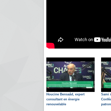
Houcine Bensaâd, expert
Sami A
consultant en énergie
Conféd
renouvelable
patron