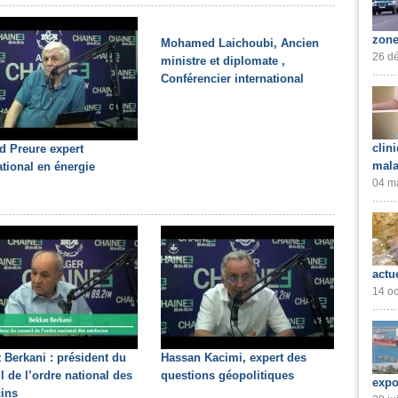
zone
Mohamed Laichoubi, Ancien
26 dé
ministre et diplomate ,
Conférencier international
clin
d Preure expert
mala
ational en énergie
04 ma
actu
14 oc
 Berkani : président du
Hassan Kacimi, expert des
l de l’ordre national des
questions géopolitiques
expo
ins