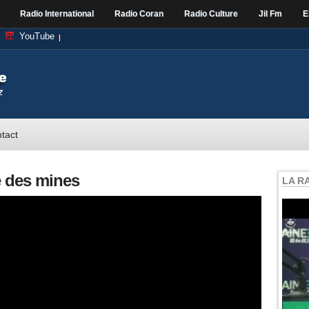
Radio International
Radio Coran
Radio Culture
Jil Fm
E
YouTube
tact
 des mines
LA R