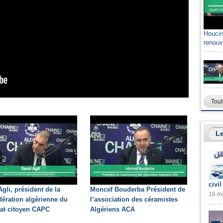
Houcin
renouv
Tout
Le
civil
gli, président de la
Moncef Bouderba Président de
16 ma
ération algérienne du
l’association des céramistes
at citoyen CAPC
Algériens ACA