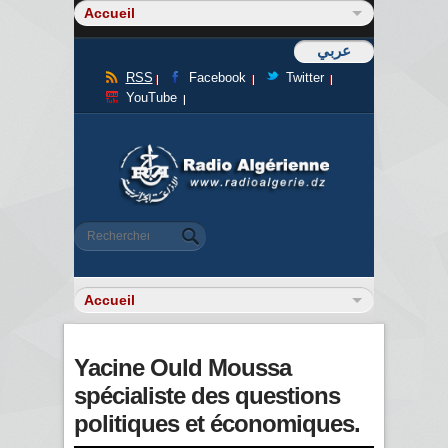
عربي
RSS
Facebook
Twitter
YouTube
Formulaire de recherche
Rechercher
Yacine Ould Moussa
spécialiste des questions
politiques et économiques.