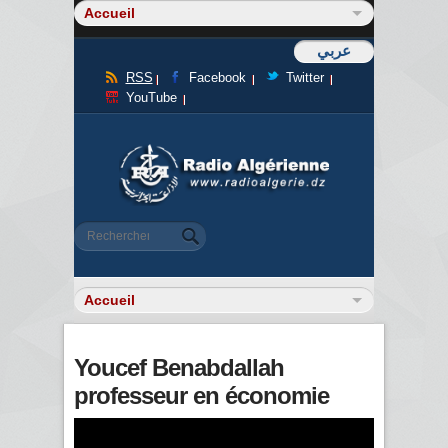
عربي
RSS
Facebook
Twitter
YouTube
Formulaire de recherche
Rechercher
Youcef Benabdallah
professeur en économie