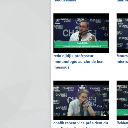
renouvelable
patron
reda djidjik professeur
Moura
immunologie au chu de beni
intern
messous
chafik rahem vice président du
Bekkat