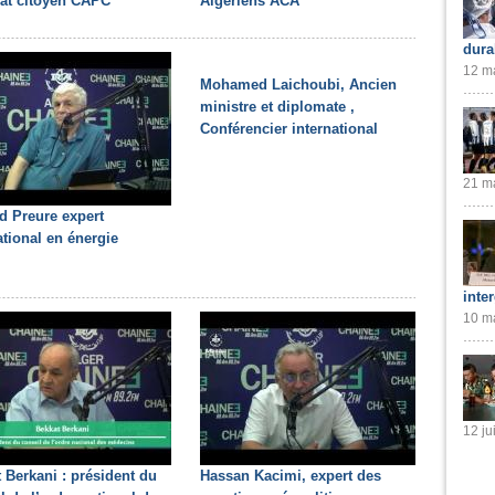
at citoyen CAPC
Algériens ACA
dura
12 ma
Mohamed Laichoubi, Ancien
ministre et diplomate ,
Conférencier international
21 ma
d Preure expert
ational en énergie
inte
10 ma
12 ju
 Berkani : président du
Hassan Kacimi, expert des