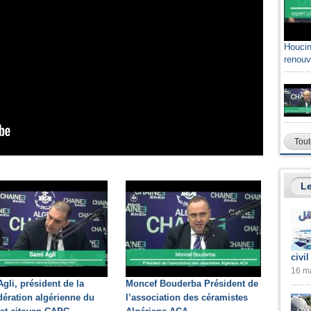
Houcin
renouv
Tout
Le
civil
16 ma
gli, président de la
Moncef Bouderba Président de
ération algérienne du
l’association des céramistes