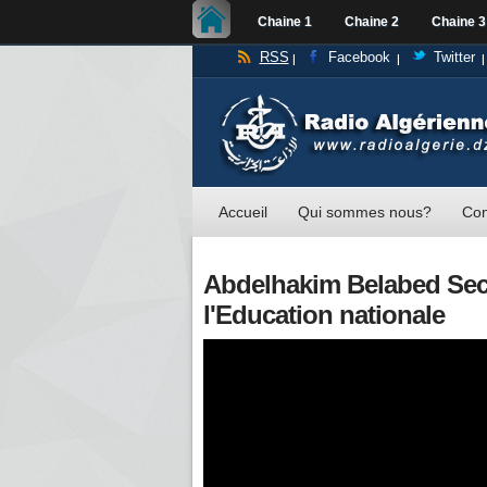
Chaine 1
Chaine 2
Chaine 3
RSS
Facebook
Twitter
Accueil
Qui sommes nous?
Con
Abdelhakim Belabed Secr
l'Education nationale