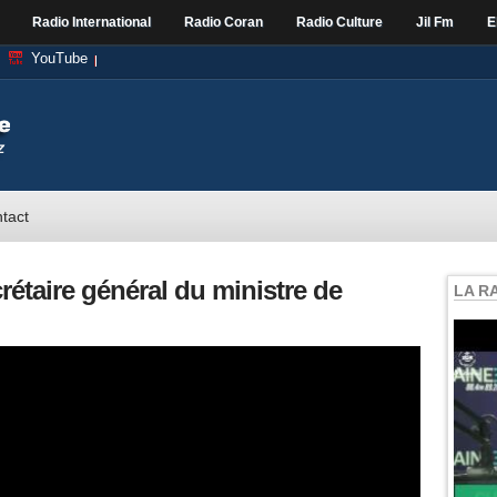
Radio International
Radio Coran
Radio Culture
Jil Fm
E
YouTube
tact
étaire général du ministre de
LA R