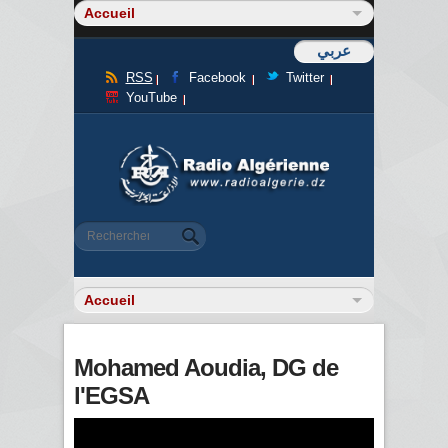
عربي
RSS
Facebook
Twitter
YouTube
Formulaire de recherche
Rechercher
Mohamed Aoudia, DG de
l'EGSA