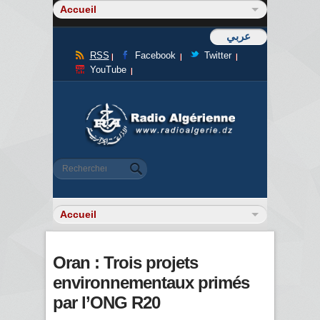
عربي
RSS
Facebook
Twitter
YouTube
Formulaire de recherche
Rechercher
Oran : Trois projets
environnementaux primés
par l’ONG R20