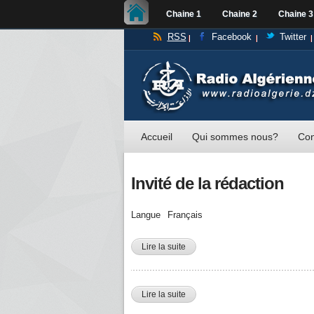
Chaine 1
Chaine 2
Chaine 3
RSS
Facebook
Twitter
Accueil
Qui sommes nous?
Con
Invité de la rédaction
Langue
Français
Lire la suite
de Mounia MESLEM SI AMER, Minist
Lire la suite
de Yacine Bendjaballah DG de l