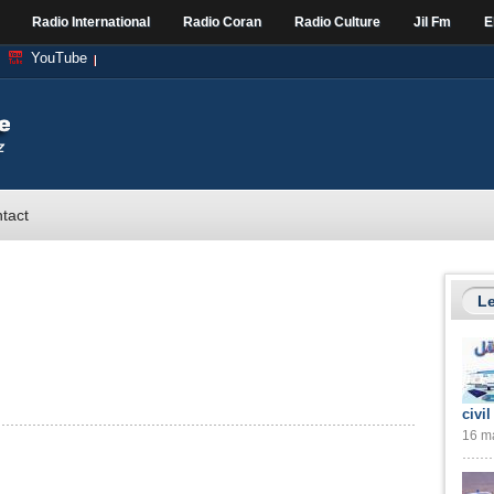
Radio International
Radio Coran
Radio Culture
Jil Fm
E
YouTube
tact
Le
re de la Solidarité Nationale, de la Famille et de la Condition de la Femme
civil
16 ma
a SNTF