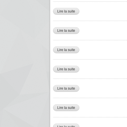
Lire la suite
de Zaim Bensaci président du Con
Lire la suite
de Noureddine Bouterfa PDG de
Lire la suite
de Farid Benhamdine Président d
Lire la suite
de Nouria Benghebrit La ministre 
Lire la suite
de sami bencheikh el hocine DG
Lire la suite
de Nourredine YASSA, Directeur