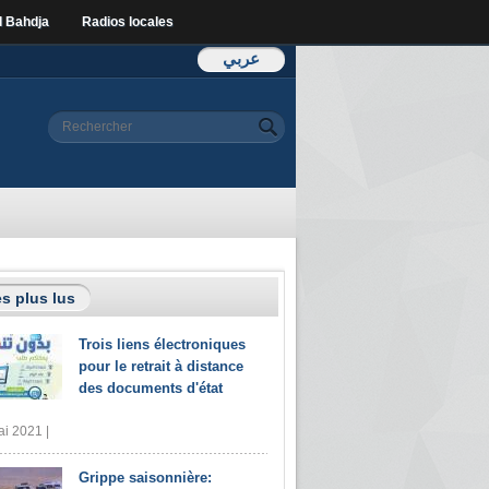
l Bahdja
Radios locales
عربي
Formulaire de
Rechercher
recherche
s plus lus
Trois liens électroniques
pour le retrait à distance
des documents d'état
i 2021 |
Grippe saisonnière: