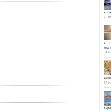
seil national consultatif des PME
zone
26 dé
 Sonelgaz
clin
e la société Algérienne de pharmacie
mala
04 ma
de l'Education nationale
 de l'ONDA
actu
14 oc
 Général du CDER Centre de Développement des Energies Renouvelables
expo