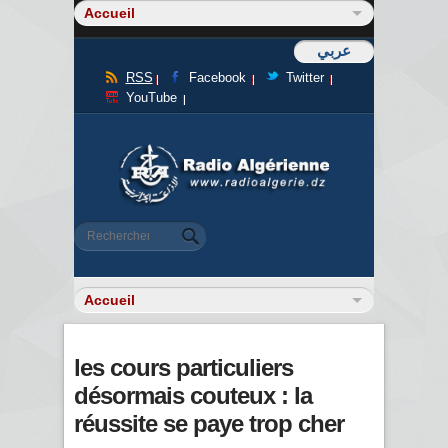
عربي
RSS
Facebook
Twitter
YouTube
Formulaire de recherche
Rechercher
les cours particuliers
désormais couteux : la
réussite se paye trop cher