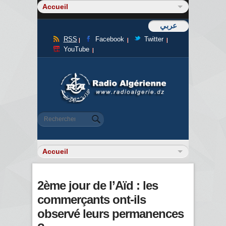
عربي
RSS
Facebook
Twitter
YouTube
Formulaire de recherche
Rechercher
2ème jour de l’Aïd : les
commerçants ont-ils
observé leurs permanences