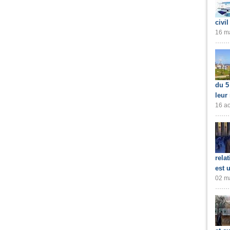
civil
16 ma
du 5
leur
16 ao
rela
est 
02 ma