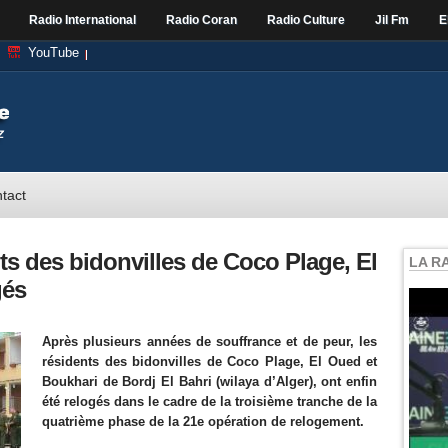
Radio International
Radio Coran
Radio Culture
Jil Fm
E
YouTube
tact
ts des bidonvilles de Coco Plage, El
LA R
gés
Après plusieurs années de souffrance et de peur, les
résidents des bidonvilles de Coco Plage, El Oued et
Boukhari de Bordj El Bahri (wilaya d’Alger), ont enfin
été relogés dans le cadre de la troisième tranche de la
quatrième phase de la 21e opération de relogement.