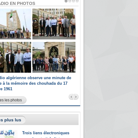
ADIO EN PHOTOS
dio algérienne observe une minute de
Les champions paralympiques 
ce à la mémoire des chouhada du 17
Radio Algérienne et recrutés 
re 1961
sportifs
es les photos
s plus lus
Trois liens électroniques