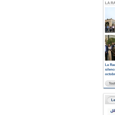
LA R
La Ra
silen
octob
Tout
Le