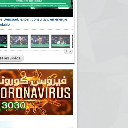
e Bensaâd, expert consultant en énergie
elable
es les vidéos