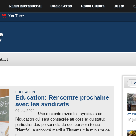
Radio International
Radio Coran
Radio Culture
Jil Fm
E
YouTube
tact
Le
EDUCATION
Education: Rencontre prochaine
avec les syndicats
06 oct 2021
Une rencontre avec les syndicats de
et cu
l'éducation qui sera consacrée au dossier du statut
10 ju
particulier des personnels du secteur sera tenue
"bientôt", a annoncé mardi à Tissemsilt le ministre de
l’...