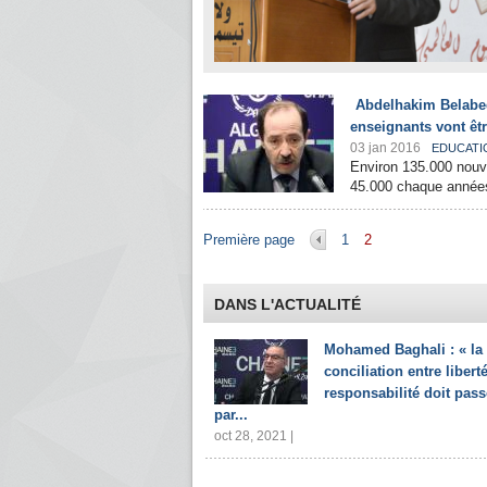
Abdelhakim Belabed
enseignants vont être
03 jan 2016
EDUCATI
Environ 135.000 nouve
45.000 chaque années
Pages
Première page
1
2
DANS L'ACTUALITÉ
Mohamed Baghali : « la
conciliation entre liberté
responsabilité doit pass
par...
oct 28, 2021 |