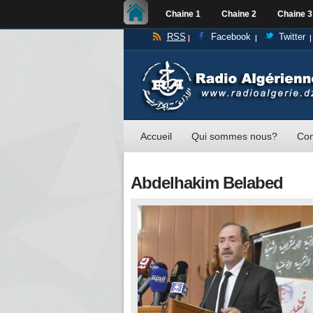
Chaine 1
Chaine 2
Chaine 3
RSS
Facebook
Twitter
Accueil
Qui sommes nous?
Con
Abdelhakim Belabed