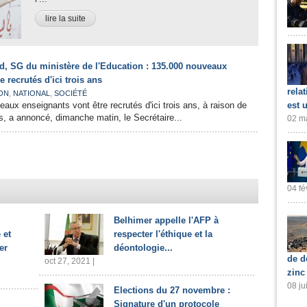
lire la suite
, SG du ministère de l'Education : 135.000 nouveaux
 recrutés d'ici trois ans
rela
,
,
ON
NATIONAL
SOCIÉTÉ
aux enseignants vont être recrutés d'ici trois ans, à raison de
est 
, a annoncé, dimanche matin, le Secrétaire...
02 ma
04 fé
Belhimer appelle l'AFP à
 et
respecter l'éthique et la
er
déontologie...
de d
oct 27, 2021 |
zinc
08 ju
Elections du 27 novembre :
Signature d'un protocole