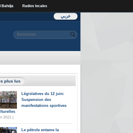
l Bahdja
Radios locales
عربي
Formulaire de
Rechercher
recherche
s plus lus
Législatives du 12 juin:
Suspension des
manifestations sportives
lturelles
in 2021 |
Le pétrole entame la