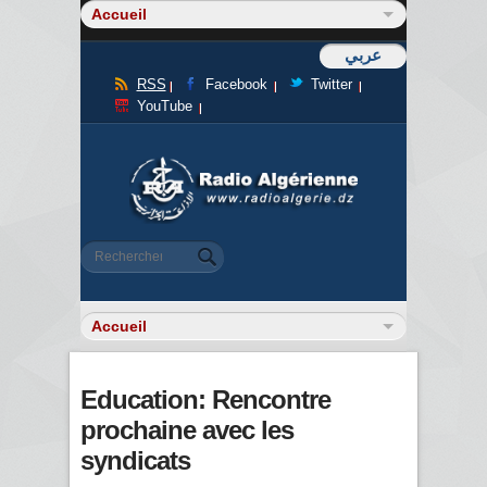
عربي
RSS
Facebook
Twitter
YouTube
Formulaire de recherche
Rechercher
Education: Rencontre
prochaine avec les
syndicats