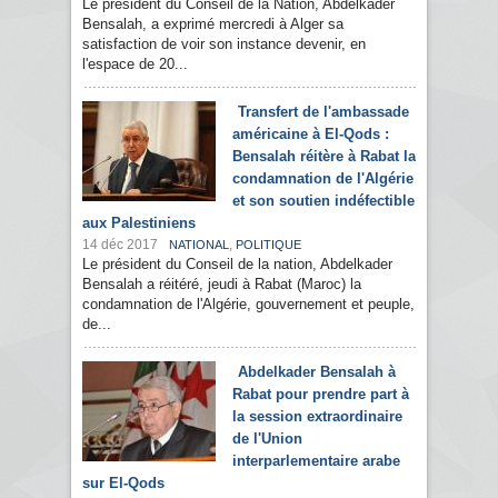
Le président du Conseil de la Nation, Abdelkader
Bensalah, a exprimé mercredi à Alger sa
satisfaction de voir son instance devenir, en
l'espace de 20...
Transfert de l'ambassade
américaine à El-Qods :
Bensalah réitère à Rabat la
condamnation de l'Algérie
et son soutien indéfectible
aux Palestiniens
14 déc 2017
,
NATIONAL
POLITIQUE
Le président du Conseil de la nation, Abdelkader
Bensalah a réitéré, jeudi à Rabat (Maroc) la
condamnation de l'Algérie, gouvernement et peuple,
de...
Abdelkader Bensalah à
Rabat pour prendre part à
la session extraordinaire
de l'Union
interparlementaire arabe
sur El-Qods