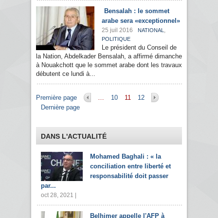
Bensalah : le sommet
arabe sera «exceptionnel»
25 juil 2016
,
NATIONAL
POLITIQUE
Le président du Conseil de
la Nation, Abdelkader Bensalah, a affirmé dimanche
à Nouakchott que le sommet arabe dont les travaux
débutent ce lundi à...
Pages
Première page
…
10
11
12
Dernière page
DANS L'ACTUALITÉ
Mohamed Baghali : « la
conciliation entre liberté et
responsabilité doit passer
par...
oct 28, 2021 |
Belhimer appelle l'AFP à