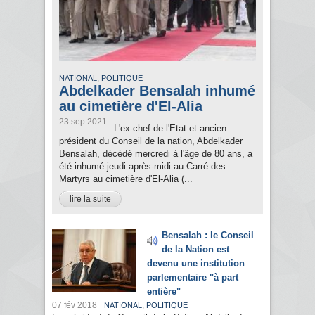
,
NATIONAL
POLITIQUE
Abdelkader Bensalah inhumé
au cimetière d'El-Alia
23 sep 2021
L'ex-chef de l'Etat et ancien
président du Conseil de la nation, Abdelkader
Bensalah, décédé mercredi à l'âge de 80 ans, a
été inhumé jeudi après-midi au Carré des
Martyrs au cimetière d'El-Alia (...
lire la suite
Bensalah : le Conseil
de la Nation est
devenu une institution
parlementaire "à part
entière"
07 fév 2018
,
NATIONAL
POLITIQUE