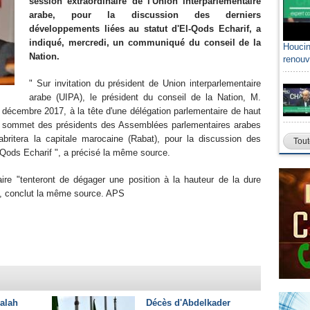
session extraordinaire de l'Union interparlementaire
arabe, pour la discussion des derniers
développements liées au statut d'El-Qods Echarif, a
indiqué, mercredi, un communiqué du conseil de la
Houcin
Nation.
renouv
" Sur invitation du président de Union interparlementaire
arabe (UIPA), le président du conseil de la Nation, M.
 décembre 2017, à la tête d'une délégation parlementaire de haut
u sommet des présidents des Assemblées parlementaires arabes
abritera la capitale marocaine (Rabat), pour la discussion des
Tout
 Qods Echarif ", a précisé la même source.
aire "tenteront de dégager une position à la hauteur de la dure
", conclut la même source. APS
alah
Décès d'Abdelkader