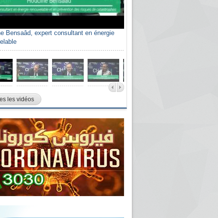
e Bensaâd, expert consultant en énergie
elable
es les vidéos