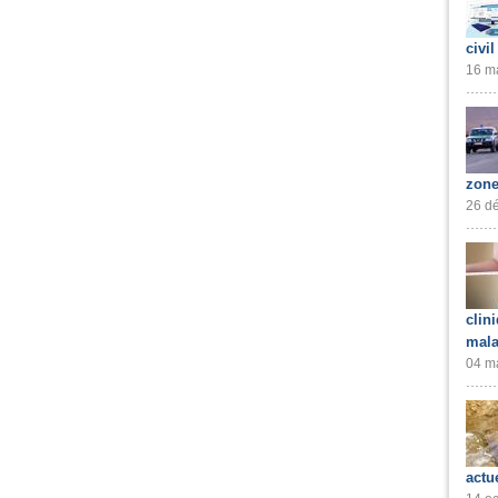
civil
16 ma
zone
26 dé
clin
mala
04 ma
actu