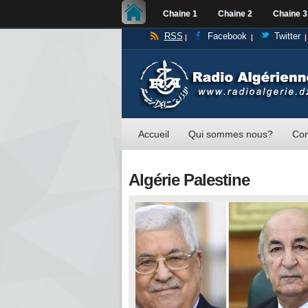
Chaine 1
Chaine 2
Chaine 3
RSS
Facebook
Twitter
Accueil
Qui sommes nous?
Con
Algérie Palestine