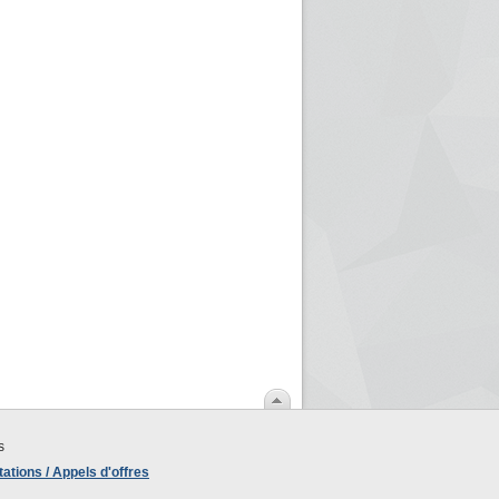
s
ations / Appels d'offres