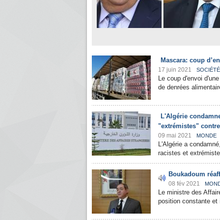
Mascara: coup d’en
17 juin 2021
SOCIÉTÉ
Le coup d'envoi d'une
de denrées alimentaire
L'Algérie condamne 
"extrémistes" contre
09 mai 2021
MONDE
L'Algérie a condamné,
racistes et extrémiste
Boukadoum réaffi
08 fév 2021
MON
Le ministre des Affai
position constante et 