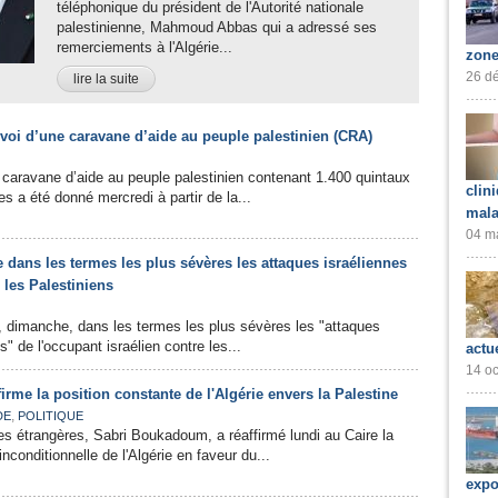
téléphonique du président de l'Autorité nationale
palestinienne, Mahmoud Abbas qui a adressé ses
remerciements à l'Algérie...
zone
26 dé
lire la suite
voi d’une caravane d’aide au peuple palestinien (CRA)
 caravane d’aide au peuple palestinien contenant 1.400 quintaux
clin
s a été donné mercredi à partir de la...
mala
04 ma
dans les termes les plus sévères les attaques israéliennes
 les Palestiniens
 dimanche, dans les termes les plus sévères les "attaques
s" de l'occupant israélien contre les...
actu
14 oc
rme la position constante de l'Algérie envers la Palestine
,
DE
POLITIQUE
res étrangères, Sabri Boukadoum, a réaffirmé lundi au Caire la
inconditionnelle de l'Algérie en faveur du...
expo