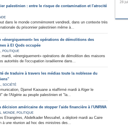
28 ju
r palestinien : entre le risque de contamination et l'atrocité
NDE
tout dans le monde commémorent vendredi, dans un contexte très
e nationale du prisonnier palestinien même à...
 «énergiquement» les opérations de démolitions des
nnes à El Qods occupée
,
L
POLITIQUE
, mardi, «énergiquement» opérations de démolition des maisons
es autorités de l'occupation israélienne dans...
té de traduire à travers les médias toute la noblesse du
iens"
,
L
SOCIÉTÉ
munication, Djamel Kaouane a réaffirmé mardi à Alger le
" de l'Algérie au peuple palestinien et "la...
 décision américaine de stopper l'aide financière à l'UNRWA
,
,
L
MONDE
POLITIQUE
res Etrangères, Abdelkader Messahel, a déploré mardi au Caire
on à une réunion ad hoc des ministres des...