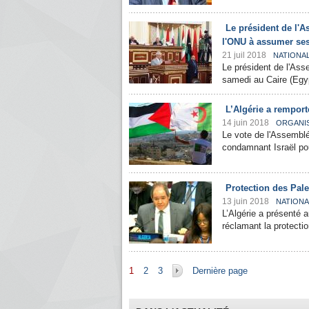
Le président de l'
l'ONU à assumer ses
21 juil 2018
NATIONA
Le président de l'Ass
samedi au Caire (Egyp
L’Algérie a remport
14 juin 2018
ORGANI
Le vote de l'Assemblé
condamnant Israël pou
Protection des Pale
13 juin 2018
NATIONA
L’Algérie a présenté 
réclamant la protecti
Pages
1
2
3
Dernière page