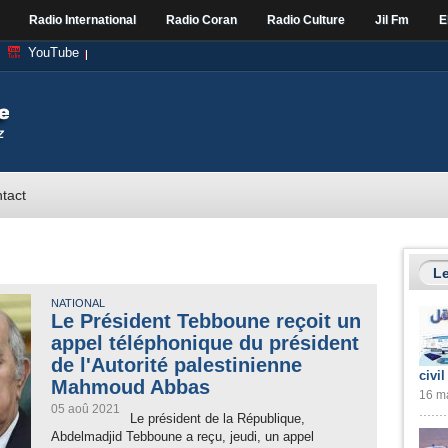
Radio International
Radio Coran
Radio Culture
Jil Fm
E
YouTube
tact
Le
NATIONAL
Le Président Tebboune reçoit un
appel téléphonique du président
de l'Autorité palestinienne
civil
Mahmoud Abbas
16 ma
05 aoû 2021
Le président de la République,
Abdelmadjid Tebboune a reçu, jeudi, un appel