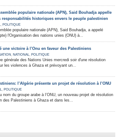
Assemblée populaire nationale (APN), Said Bouhadja appelle
 responsabilités historiques envers le peuple palestinien
,
L
POLITIQUE
emblée populaire nationale (APN), Said Bouhadja, a appelé
te) l'Organisation des nations unies (ONU) à...
é une victoire à l’Onu en faveur des Palestiniens
,
,
SATION
NATIONAL
POLITIQUE
e générale des Nations Unies mercredi soir d'une résolution
r les violences à Ghaza et prévoyant un...
stiniens: l’Algérie présente un projet de résolution à l’ONU
,
L
POLITIQUE
au nom du groupe arabe à l’ONU, un nouveau projet de résolution
on des Palestiniens à Ghaza et dans les...