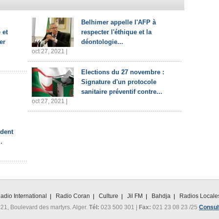
Belhimer appelle l'AFP à
 et
respecter l'éthique et la
er
déontologie...
oct 27, 2021 |
Elections du 27 novembre :
Signature d'un protocole
sanitaire préventif contre...
oct 27, 2021 |
ident
.
adio International
Radio Coran
Culture
Jil FM
Bahdja
Radios Locale
 21, Boulevard des martyrs. Alger.
Tél:
023 500 301 |
Fax:
021 23 08 23 /25
Consult