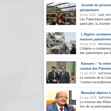
Journée du prisonnie
pénitentiaire
16 avr 2020
,
ASIE
MO
Les Palestiniens par
particulier, la Journé
L'Algérie condamne
maisons palestinie
24 juil 2019
NATIONA
L'Algérie a condamné
des palestiniens par l
Kaouane : "la volon
combat des Palestin
22 jan 2019
NATIONA
Le ministre de la Com
"soutien inconditionnel
Messahel déplore la
11 sep 2018
NATIONA
Le ministre des Affai
lors de sa participati