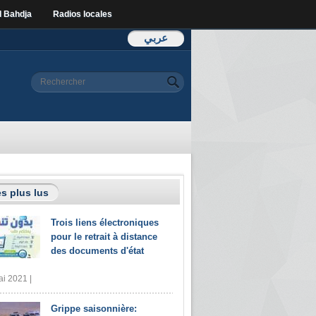
l Bahdja
Radios locales
عربي
Formulaire de
Rechercher
recherche
s plus lus
Trois liens électroniques
pour le retrait à distance
des documents d'état
i 2021 |
Grippe saisonnière: