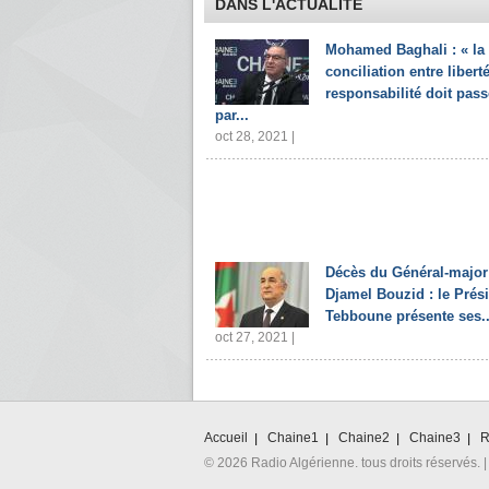
DANS L'ACTUALITÉ
Mohamed Baghali : « la
conciliation entre liberté
responsabilité doit pass
par...
oct 28, 2021 |
Décès du Général-major
Djamel Bouzid : le Prés
Tebboune présente ses..
oct 27, 2021 |
Accueil
Chaine1
Chaine2
Chaine3
R
© 2026 Radio Algérienne. tous droits réservés. |