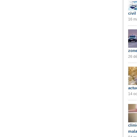
civil
16 ma
zone
26 dé
actu
14 oc
clin
mala