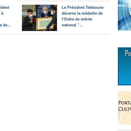
ident
Le Président Tebboune
 à
décerne la médaille de
l'Ordre de mérite
 de...
national "...