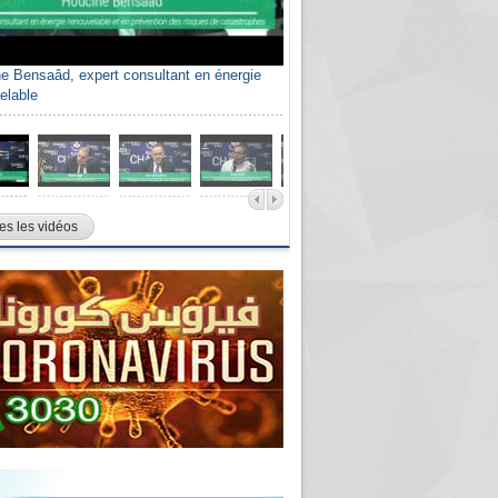
e Bensaâd, expert consultant en énergie
elable
es les vidéos