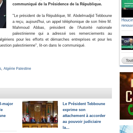
communiqué de la Présidence de la République.
"Le président de la République, M. Abdelmadjid Tebboune
Houcin
a reçu, aujourd'hui, un appel téléphonique de son frère M.
renouv
Mahmoud Abbas, président de l'Autorité nationale
palestinienne qui a adressé ses remerciements au
gériens pour les efforts et démarches entreprises et pour les
question palestinienne", lit-on dans le communiqué.
Tout
,
s
Algérie Palestine
l-major
Le Président Tebboune
le
exprime son
une
attachement à accorder
au pouvoir judiciaire
la...