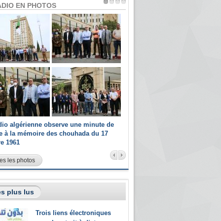
ADIO EN PHOTOS
dio algérienne observe une minute de
Les champions paralympiques 
ce à la mémoire des chouhada du 17
Radio Algérienne et recrutés 
re 1961
sportifs
es les photos
s plus lus
Trois liens électroniques