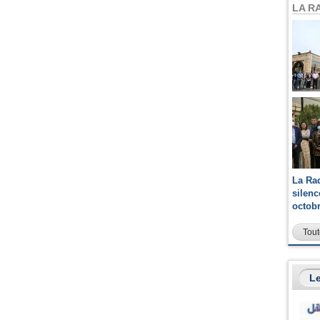
LA R
La Ra
silen
octob
Tout
Le