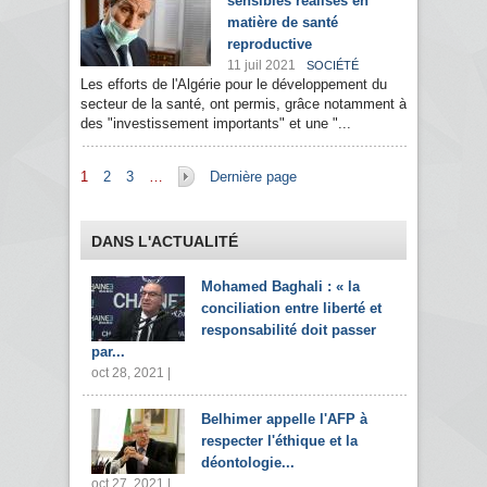
sensibles réalisés en
matière de santé
reproductive
11 juil 2021
SOCIÉTÉ
Les efforts de l'Algérie pour le développement du
secteur de la santé, ont permis, grâce notamment à
des "investissement importants" et une "...
Pages
1
2
3
…
Dernière page
DANS L'ACTUALITÉ
Mohamed Baghali : « la
conciliation entre liberté et
responsabilité doit passer
par...
oct 28, 2021 |
Belhimer appelle l'AFP à
respecter l'éthique et la
déontologie...
oct 27, 2021 |