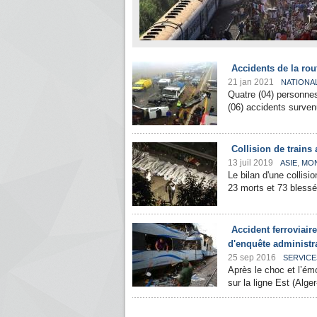
Accidents de la rou
21 jan 2021
NATIONA
Quatre (04) personnes
(06) accidents survenu
Collision de trains 
13 juil 2019
,
ASIE
MO
Le bilan d'une collisi
23 morts et 73 blessés
Accident ferroviai
d'enquête administra
25 sep 2016
SERVICE
Après le choc et l’émo
sur la ligne Est (Alge