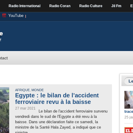
Radio International
Radio Coran
Radio Culture
Jil Fm
E
YouTube
tact
Le
,
AFRIQUE
MONDE
Egypte : le bilan de l'accident
ferroviaire revu à la baisse
27 mar 2021
Le bilan de l'accident ferroviaire survenu
trac
vendredi dans le sud de l'Egypte a été revu à la
25 ja
baisse. Dans une déclaration faite ce samedi, la
ministre de la Santé Hala Zayed, a indiqué que ce
sinistre...