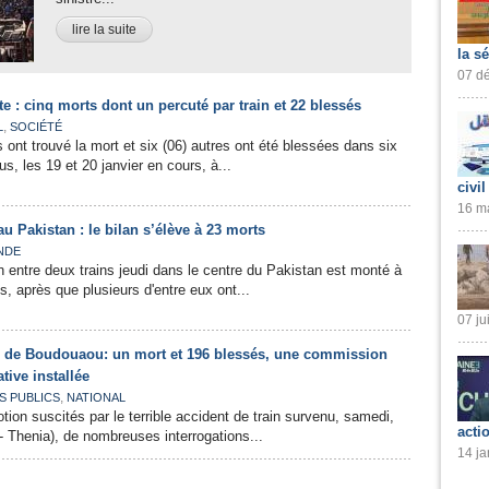
lire la suite
la s
07 dé
te : cinq morts dont un percuté par train et 22 blessés
,
L
SOCIÉTÉ
 ont trouvé la mort et six (06) autres ont été blessées dans six
s, les 19 et 20 janvier en cours, à...
civil
16 ma
au Pakistan : le bilan s’élève à 23 morts
NDE
on entre deux trains jeudi dans le centre du Pakistan est monté à
, après que plusieurs d'entre eux ont...
07 ju
re de Boudouaou: un mort et 196 blessés, une commission
tive installée
,
S PUBLICS
NATIONAL
tion suscités par le terrible accident de train survenu, samedi,
acti
r- Thenia), de nombreuses interrogations...
14 ja