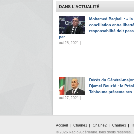
DANS L'ACTUALITÉ
Mohamed Baghali : « la
conciliation entre liberté
responsabilité doit pass
par...
oct 28, 2021 |
Décès du Général-major
Djamel Bouzid : le Prés
Tebboune présente ses..
oct 27, 2021 |
Accueil
Chaine1
Chaine2
Chaine3
R
© 2026 Radio Algérienne. tous droits réservés. |