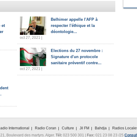
Belhimer appelle l'AFP à
 et
respecter l'éthique et la
er
déontologie...
oct 27, 2021 |
Elections du 27 novembre :
Signature d'un protocole
sanitaire préventif contre...
oct 27, 2021 |
ident
.
adio International
Radio Coran
Culture
Jil FM
Bahdja
Radios Locale
 21, Boulevard des martyrs. Alger.
Tél:
023 500 301 |
Fax:
021 23 08 23 /25
Consult