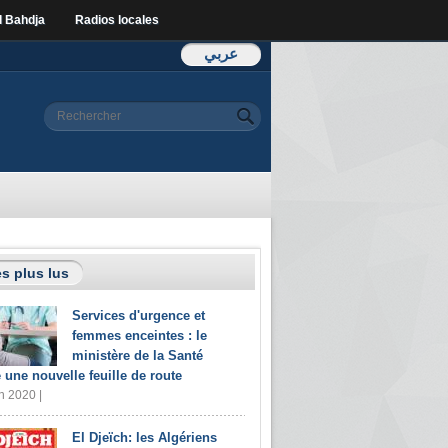
l Bahdja
Radios locales
عربي
Formulaire de
Rechercher
recherche
s plus lus
Services d'urgence et
femmes enceintes : le
ministère de la Santé
e une nouvelle feuille de route
n 2020 |
El Djeïch: les Algériens