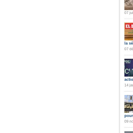
07 ju
la s
07 dé
acti
14 ja
pour
09 no