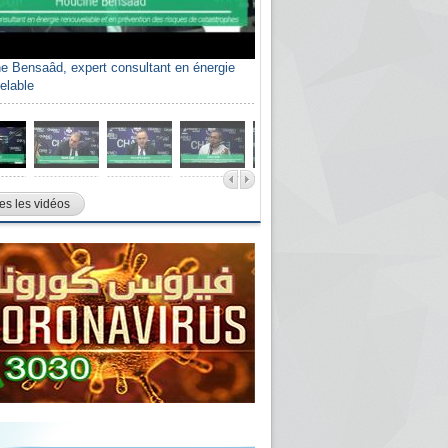
e Bensaâd, expert consultant en énergie
elable
es les vidéos