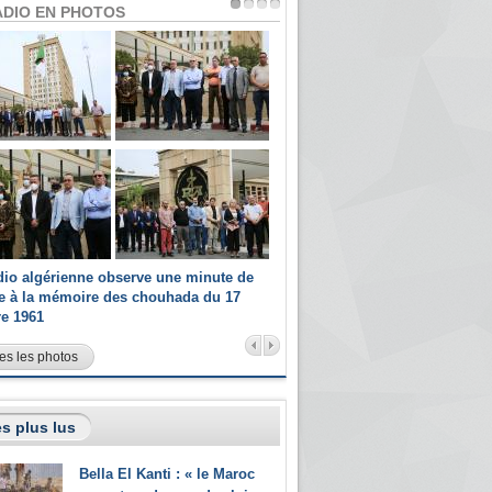
ADIO EN PHOTOS
dio algérienne observe une minute de
Les champions paralympiques 
ce à la mémoire des chouhada du 17
Radio Algérienne et recrutés 
re 1961
sportifs
es les photos
s plus lus
Bella El Kanti : « le Maroc