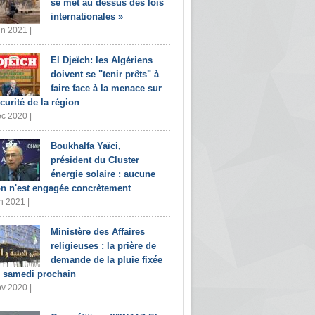
se met au dessus des lois
internationales »
in 2021 |
El Djeïch: les Algériens
doivent se "tenir prêts" à
faire face à la menace sur
écurité de la région
c 2020 |
Boukhalfa Yaïci,
président du Cluster
énergie solaire : aucune
on n'est engagée concrètement
n 2021 |
Ministère des Affaires
religieuses : la prière de
demande de la pluie fixée
 samedi prochain
v 2020 |