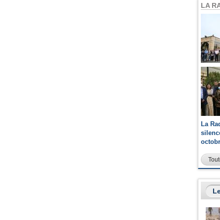
LA R
La Ra
silen
octob
Tout
Le