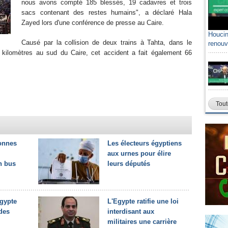
nous avons compté 185 blessés, 19 cadavres et trois
sacs contenant des restes humains", a déclaré Hala
Zayed lors d'une conférence de presse au Caire.
Houcin
Causé par la collision de deux trains à Tahta, dans le
renouv
 kilomètres au sud du Caire, cet accident a fait également 66
Tout
sonnes
Les électeurs égyptiens
aux urnes pour élire
un bus
leurs députés
Egypte
L'Egypte ratifie une loi
 des
interdisant aux
militaires une carrière