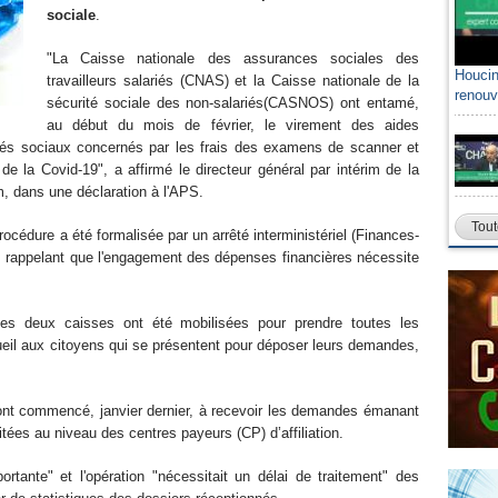
sociale
.
"La Caisse nationale des assurances sociales des
Houcin
travailleurs salariés (CNAS) et la Caisse nationale de la
renouv
sécurité sociale des non-salariés(CASNOS) ont entamé,
au début du mois de février, le virement des aides
és sociaux concernés par les frais des examens de scanner et
e la Covid-19", a affirmé le directeur général par intérim de la
, dans une déclaration à l'APS.
Tout
cédure a été formalisée par un arrêté interministériel (Finances-
e), rappelant que l'engagement des dépenses financières nécessite
es deux caisses ont été mobilisées pour prendre toutes les
cueil aux citoyens qui se présentent pour déposer leurs demandes,
ont commencé, janvier dernier, à recevoir les demandes émanant
itées au niveau des centres payeurs (CP) d’affiliation.
tante" et l'opération "nécessitait un délai de traitement" des