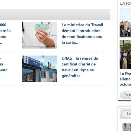
LA R
.000
Le ministère du Travail
cernés
dément l'introduction
ions
de modifications dans
..
la carte...
e
CNAS : la remise du
es
certificat d’arrêt de
-end
travail en ligne se
La Ra
généralise
silen
octob
Tout
Le