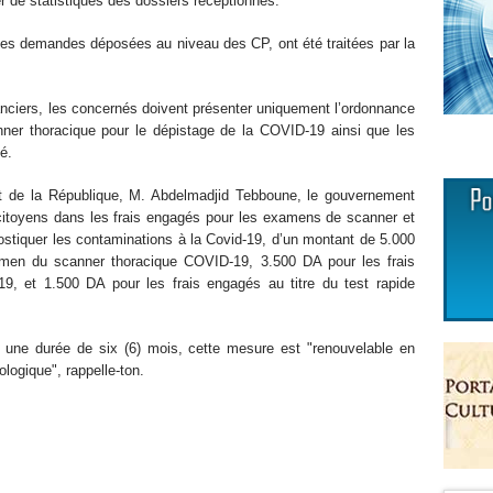
er de statistiques des dossiers réceptionnés.
 les demandes déposées au niveau des CP, ont été traitées par la
nciers, les concernés doivent présenter uniquement l’ordonnance
nner thoracique pour le dépistage de la COVID-19 ainsi que les
é.
nt de la République, M. Abdelmadjid Tebboune, le gouvernement
x citoyens dans les frais engagés pour les examens de scanner et
ostiquer les contaminations à la Covid-19, d’un montant de 5.000
xamen du scanner thoracique COVID-19, 3.500 DA pour les frais
, et 1.500 DA pour les frais engagés au titre du test rapide
r une durée de six (6) mois, cette mesure est "renouvelable en
ologique", rappelle-ton.