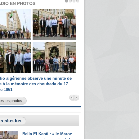
ADIO EN PHOTOS
dio algérienne observe une minute de
Les champions paralympiques 
ce à la mémoire des chouhada du 17
Radio Algérienne et recrutés 
re 1961
sportifs
es les photos
s plus lus
Bella El Kanti : « le Maroc