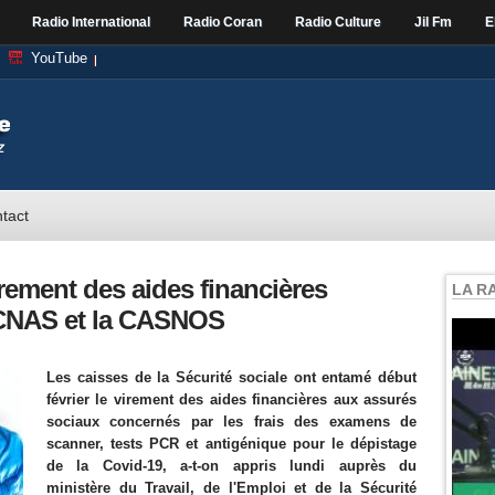
Radio International
Radio Coran
Radio Culture
Jil Fm
E
YouTube
tact
irement des aides financières
LA R
a CNAS et la CASNOS
Les caisses de la Sécurité sociale ont entamé début
février le virement des aides financières aux assurés
sociaux concernés par les frais des examens de
scanner, tests PCR et antigénique pour le dépistage
de la Covid-19, a-t-on appris lundi auprès du
ministère du Travail, de l'Emploi et de la Sécurité