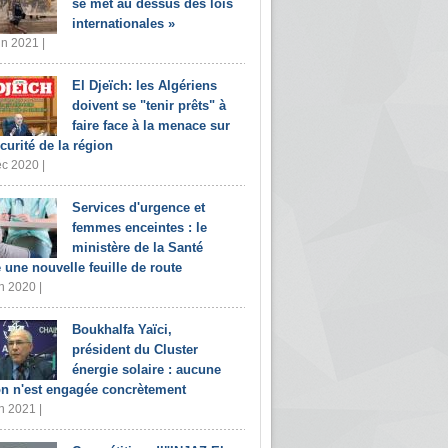
se met au dessus des lois
internationales »
in 2021 |
El Djeïch: les Algériens
doivent se "tenir prêts" à
faire face à la menace sur
écurité de la région
c 2020 |
Services d'urgence et
femmes enceintes : le
ministère de la Santé
e une nouvelle feuille de route
n 2020 |
Boukhalfa Yaïci,
président du Cluster
énergie solaire : aucune
on n'est engagée concrètement
n 2021 |