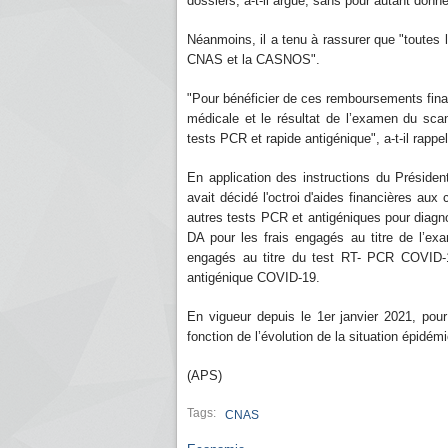
dossiers, a-t-il argué, sans pour autant donn
Néanmoins, il a tenu à rassurer que "toutes
CNAS et la CASNOS".
"Pour bénéficier de ces remboursements fina
médicale et le résultat de l’examen du sca
tests PCR et rapide antigénique", a-t-il rappel
En application des instructions du Préside
avait décidé l'octroi d'aides financières au
autres tests PCR et antigéniques pour diagn
DA pour les frais engagés au titre de l’e
engagés au titre du test RT- PCR COVID-19
antigénique COVID-19.
En vigueur depuis le 1er janvier 2021, pou
fonction de l’évolution de la situation épidémi
(APS)
Tags:
CNAS