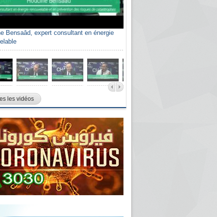
e Bensaâd, expert consultant en énergie
elable
es les vidéos