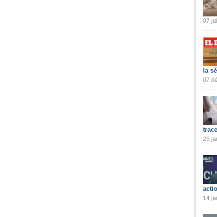
07 ju
la s
07 dé
trac
25 ja
acti
14 ja