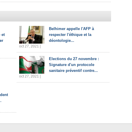
Belhimer appelle l'AFP à
 et
respecter l'éthique et la
er
déontologie...
oct 27, 2021 |
Elections du 27 novembre :
Signature d'un protocole
sanitaire préventif contre...
oct 27, 2021 |
ident
.