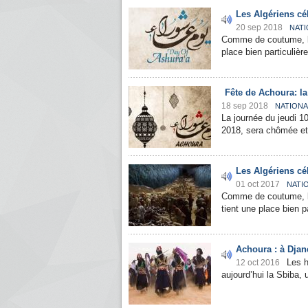
Les Algériens cél
20 sep 2018
NATI
Comme de coutume, les
place bien particulière
Fête de Achoura: l
18 sep 2018
NATIONA
La journée du jeudi 
2018, sera chômée et
Les Algériens cél
01 oct 2017
NATI
Comme de coutume, le
tient une place bien pa
Achoura : à Djanet
Les h
12 oct 2016
aujourd’hui la Sbiba, 