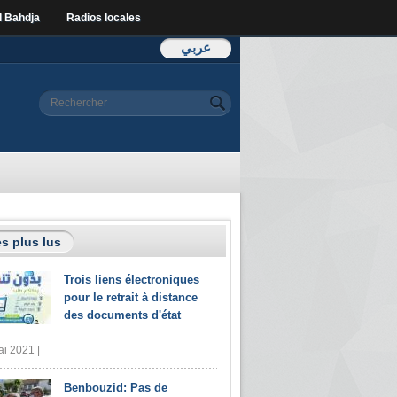
l Bahdja
Radios locales
عربي
Formulaire de
Rechercher
recherche
s plus lus
Trois liens électroniques
pour le retrait à distance
des documents d'état
i 2021 |
Benbouzid: Pas de