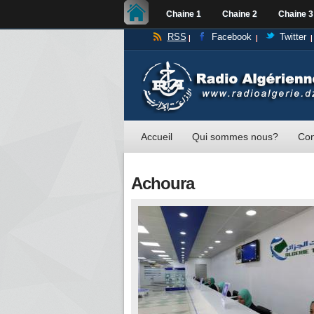
Chaine 1
Chaine 2
Chaine 3
RSS
Facebook
Twitter
Accueil
Qui sommes nous?
Con
Achoura