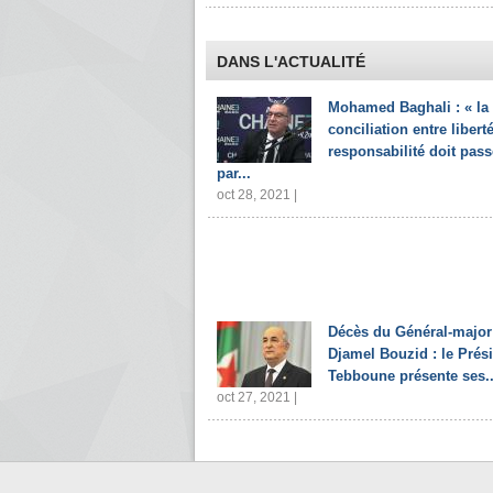
DANS L'ACTUALITÉ
Mohamed Baghali : « la
conciliation entre liberté
responsabilité doit pass
par...
oct 28, 2021 |
Décès du Général-major
Djamel Bouzid : le Prés
Tebboune présente ses..
oct 27, 2021 |