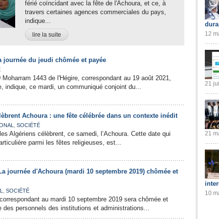
férié coïncidant avec la fête de l'Achoura, et ce, à
travers certaines agences commerciales du pays,
indique...
dura
12 ma
lire la suite
la journée du jeudi chômée et payée
É
0 Moharram 1443 de l'Hégire, correspondant au 19 août 2021,
21 ju
, indique, ce mardi, un communiqué conjoint du...
lèbrent Achoura : une fête célébrée dans un contexte inédit
,
IONAL
SOCIÉTÉ
s Algériens célèbrent, ce samedi, l’Achoura. Cette date qui
21 ma
rticulière parmi les fêtes religieuses, est...
: La journée d'Achoura (mardi 10 septembre 2019) chômée et
inte
,
L
SOCIÉTÉ
10 ma
 correspondant au mardi 10 septembre 2019 sera chômée et
 des personnels des institutions et administrations...