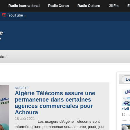
Radio International
Radio Coran
Radio Culture
Jil Fm
E
YouTube
tact
Le
SOCIÉTÉ
Algérie Télécoms assure une
permanence dans certaines
agences commerciales pour
civil
Achoura
16 ma
18 aoû 2021
Les usagers d'Algérie Télécoms sont
informés qu'une permanence sera assurée, jeudi, jour