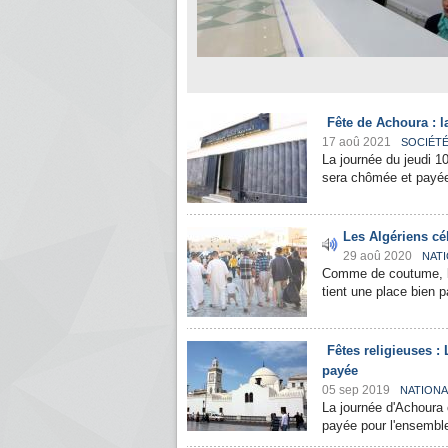
Fête de Achoura : 
17 aoû 2021
SOCIÉT
La journée du jeudi 1
sera chômée et payée
Les Algériens cé
29 aoû 2020
NAT
Comme de coutume, le
tient une place bien pa
Fêtes religieuses 
payée
05 sep 2019
NATIONA
La journée d'Achoura
payée pour l'ensemble