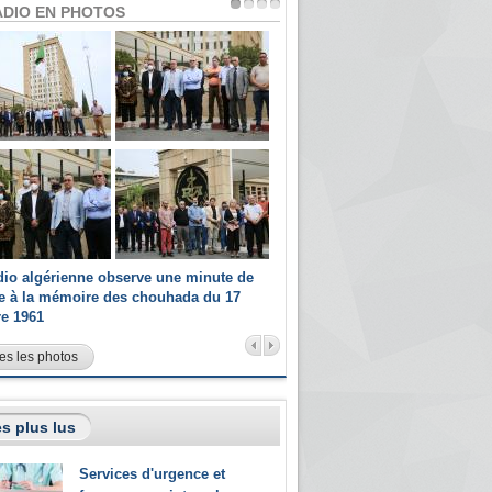
ADIO EN PHOTOS
dio algérienne observe une minute de
Les champions paralympiques 
ce à la mémoire des chouhada du 17
Radio Algérienne et recrutés 
re 1961
sportifs
es les photos
s plus lus
Services d'urgence et