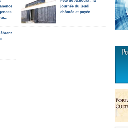
s
Fête de Achoura : la
manence
journée du jeudi
agences
chômée et payée
r...
lèbrent
te
n