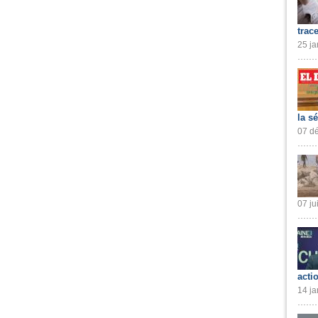
trac
25 ja
la s
07 dé
07 ju
acti
14 ja