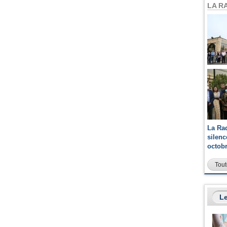
LA R
La Ra
silen
octob
Tout
Le