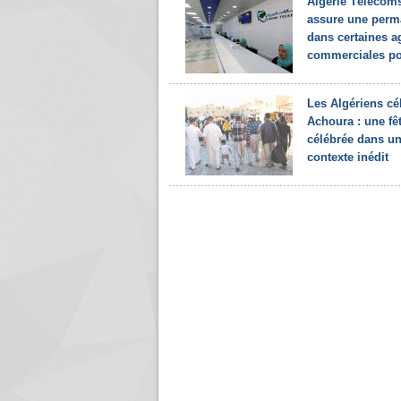
Algérie Télécom
assure une per
dans certaines 
commerciales pou
Les Algériens cé
Achoura : une fê
célébrée dans u
contexte inédit