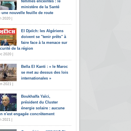
femmes enceintes : le
ministère de la Santé
e une nouvelle feuille de route
n 2020 |
El Djeïch: les Algériens
doivent se "tenir prêts" à
faire face à la menace sur
écurité de la région
c 2020 |
Bella El Kanti : « le Maroc
se met au dessus des lois
internationales »
in 2021 |
Boukhalfa Yaïci,
président du Cluster
énergie solaire : aucune
on n'est engagée concrètement
n 2021 |