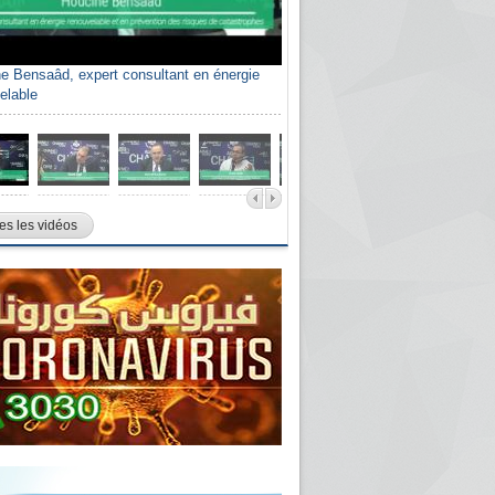
e Bensaâd, expert consultant en énergie
elable
es les vidéos