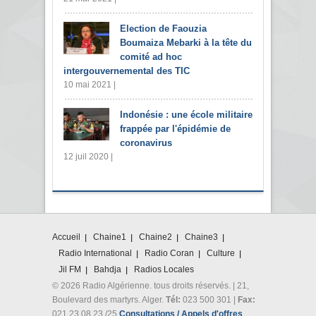
Election de Faouzia
Boumaiza Mebarki à la tête du
comité ad hoc
intergouvernemental des TIC
10 mai 2021 |
Indonésie : une école militaire
frappée par l'épidémie de
coronavirus
12 juil 2020 |
Accueil
Chaine1
Chaine2
Chaine3
Radio International
Radio Coran
Culture
Jil FM
Bahdja
Radios Locales
© 2026 Radio Algérienne. tous droits réservés. | 21,
Boulevard des martyrs. Alger.
Tél:
023 500 301 |
Fax:
021 23 08 23 /25
Consultations / Appels d'offres