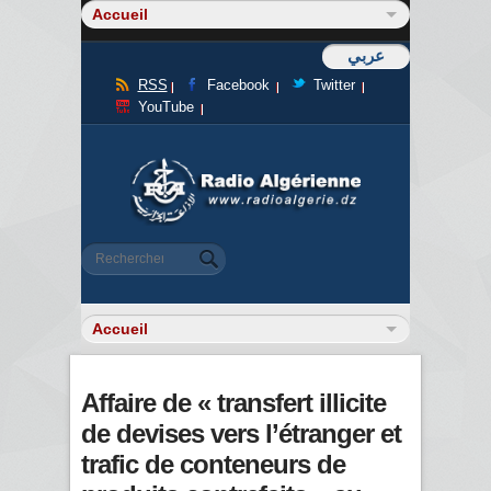
عربي
RSS
Facebook
Twitter
YouTube
Formulaire de recherche
Rechercher
Affaire de « transfert illicite
de devises vers l’étranger et
trafic de conteneurs de