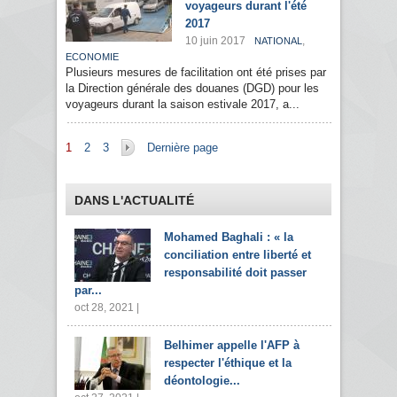
voyageurs durant l'été
2017
10 juin 2017
,
NATIONAL
ECONOMIE
Plusieurs mesures de facilitation ont été prises par
la Direction générale des douanes (DGD) pour les
voyageurs durant la saison estivale 2017, a...
Pages
1
2
3
Dernière page
DANS L'ACTUALITÉ
Mohamed Baghali : « la
conciliation entre liberté et
responsabilité doit passer
par...
oct 28, 2021 |
Belhimer appelle l'AFP à
respecter l'éthique et la
déontologie...