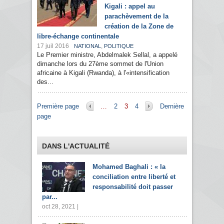
Kigali : appel au
parachèvement de la
création de la Zone de
libre-échange continentale
17 juil 2016
,
NATIONAL
POLITIQUE
Le Premier ministre, Abdelmalek Sellal, a appelé
dimanche lors du 27ème sommet de l'Union
africaine à Kigali (Rwanda), à l'«intensification
des...
Pages
Première page
…
2
3
4
Dernière
page
DANS L'ACTUALITÉ
Mohamed Baghali : « la
conciliation entre liberté et
responsabilité doit passer
par...
oct 28, 2021 |