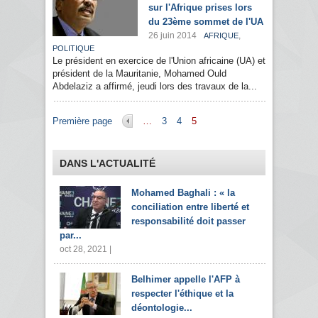
sur l'Afrique prises lors
du 23ème sommet de l'UA
26 juin 2014
,
AFRIQUE
POLITIQUE
Le président en exercice de l'Union africaine (UA) et
président de la Mauritanie, Mohamed Ould
Abdelaziz a affirmé, jeudi lors des travaux de la...
Pages
Première page
…
3
4
5
DANS L'ACTUALITÉ
Mohamed Baghali : « la
conciliation entre liberté et
responsabilité doit passer
par...
oct 28, 2021 |
Belhimer appelle l'AFP à
respecter l'éthique et la
déontologie...