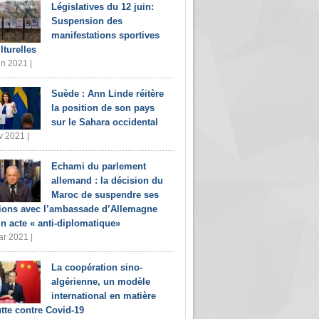
Législatives du 12 juin:
Suspension des
manifestations sportives
lturelles
in 2021 |
Suède : Ann Linde réitère
la position de son pays
sur le Sahara occidental
v 2021 |
Echami du parlement
allemand : la décision du
Maroc de suspendre ses
tions avec l’ambassade d’Allemagne
un acte « anti-diplomatique»
r 2021 |
La coopération sino-
algérienne, un modèle
international en matière
utte contre Covid-19