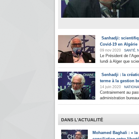
Sanhadji: scientifi
Covid-19 en Algérie
09 nov 2020
,
SANTÉ
Le Président de l’Age
lundi à Alger que scien
Senhadji : la créat
terme à la gestion b
14 juin 2020
NATIONA
Contrairement au pass
administration bureauc
DANS L'ACTUALITÉ
Mohamed Baghali : « la
conciliation entre liberté