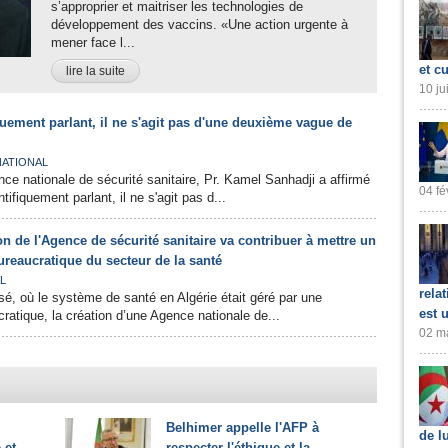
s’approprier et maitriser les technologies de
développement des vaccins. «Une action urgente à
mener face l...
et cu
lire la suite
10 ju
quement parlant, il ne s'agit pas d'une deuxième vague de
NATIONAL
nce nationale de sécurité sanitaire, Pr. Kamel Sanhadji a affirmé
04 fé
tifiquement parlant, il ne s'agit pas d...
ion de l'Agence de sécurité sanitaire va contribuer à mettre un
ureaucratique du secteur de la santé
L
rela
é, où le système de santé en Algérie était géré par une
est 
ratique, la création d’une Agence nationale de...
02 ma
Belhimer appelle l'AFP à
de l
 et
respecter l'éthique et la