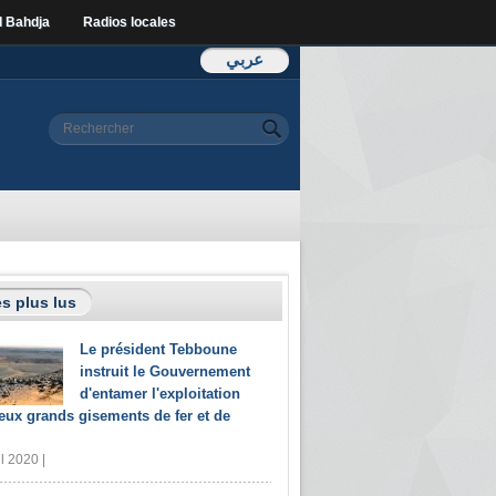
l Bahdja
Radios locales
عربي
Formulaire de
Rechercher
recherche
s plus lus
Le président Tebboune
instruit le Gouvernement
d'entamer l'exploitation
eux grands gisements de fer et de
il 2020 |