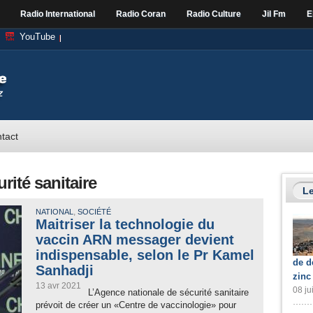
Radio International
Radio Coran
Radio Culture
Jil Fm
E
YouTube
tact
rité sanitaire
Le
,
NATIONAL
SOCIÉTÉ
Maitriser la technologie du
vaccin ARN messager devient
indispensable, selon le Pr Kamel
de d
Sanhadji
zinc
13 avr 2021
08 ju
L’Agence nationale de sécurité sanitaire
prévoit de créer un «Centre de vaccinologie» pour