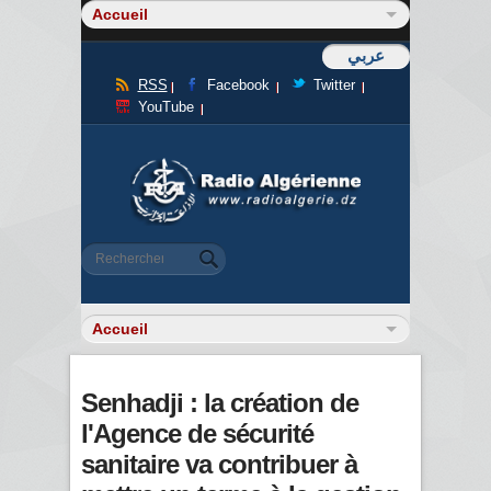
عربي
RSS
Facebook
Twitter
YouTube
Formulaire de recherche
Rechercher
Senhadji : la création de
l'Agence de sécurité
sanitaire va contribuer à