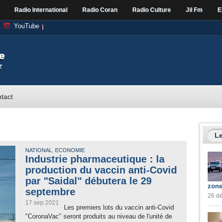
Radio International
Radio Coran
Radio Culture
Jil Fm
E
YouTube
tact
Le
,
NATIONAL
ECONOMIE
Industrie pharmaceutique : la
production du vaccin anti-Covid
par "Saidal" débutera le 29
zone
septembre
26 dé
17 sep 2021
Les premiers lots du vaccin anti-Covid
"CoronaVac" seront produits au niveau de l'unité de