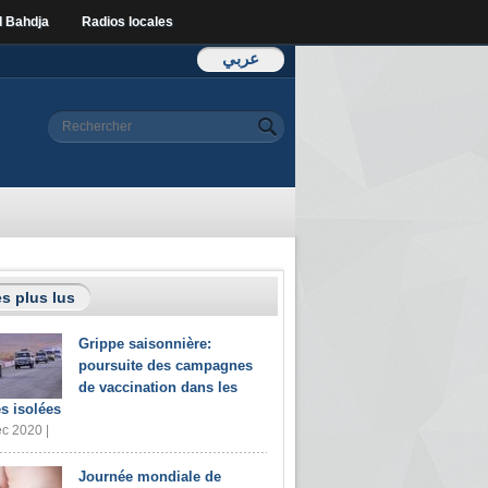
l Bahdja
Radios locales
عربي
Formulaire de
Rechercher
recherche
s plus lus
Grippe saisonnière:
poursuite des campagnes
de vaccination dans les
s isolées
c 2020 |
Journée mondiale de