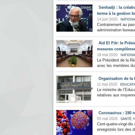
Senhadji : la créat
terme à la gestion b
14 juin 2020
NATIONA
Contrairement au pass
administration bureauc
Aid El Fitr: le Pré
mesures complément
18 mai 2020
NATIONA
Le Président de la Ré
avec les membres du C
Organisation de la 
11 mai 2020
EDUCAT
Le ministre de l’Educ
relatives aux moyenne
Coronavirus : 190 
05 mai 2020
,
SANTÉ
Cent-quatre-vingt-dix
enregistrés lors des d