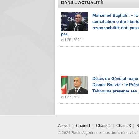
DANS L'ACTUALITÉ
Mohamed Baghali : « la
conciliation entre liberté
responsabilité doit pass
par...
oct 28, 2021 |
Décès du Général-major
Djamel Bouzid : le Prés
Tebboune présente ses..
oct 27, 2021 |
Accueil
Chaine1
Chaine2
Chaine3
R
© 2026 Radio Algérienne. tous droits réservés. |