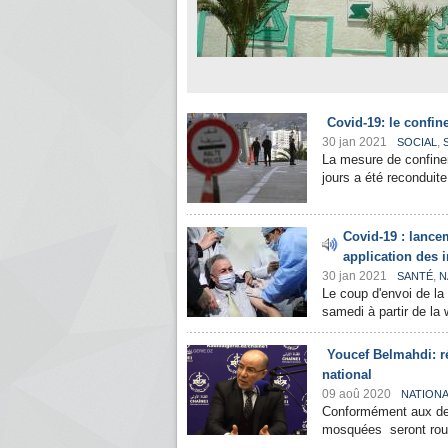
Covid-19: le confin
30 jan 2021
,
SOCIAL
La mesure de confinem
jours a été reconduite
Covid-19 : lance
application des 
30 jan 2021
,
SANTÉ
N
Le coup d'envoi de la
samedi à partir de la 
Youcef Belmahdi: ré
national
09 aoû 2020
NATION
Conformément aux dern
mosquées seront rouve