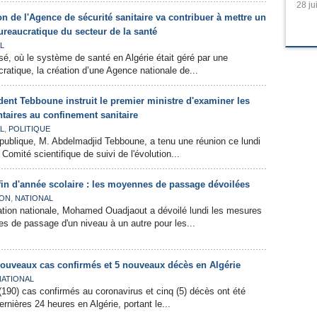
28 ju
ion de l'Agence de sécurité sanitaire va contribuer à mettre un
ureaucratique du secteur de la santé
L
é, où le système de santé en Algérie était géré par une
ratique, la création d’une Agence nationale de...
sident Tebboune instruit le premier ministre d'examiner les
aires au confinement sanitaire
,
L
POLITIQUE
publique, M. Abdelmadjid Tebboune, a tenu une réunion ce lundi
omité scientifique de suivi de l'évolution...
fin d'année scolaire : les moyennes de passage dévoilées
,
ION
NATIONAL
ation nationale, Mohamed Ouadjaout a dévoilé lundi les mesures
s de passage d'un niveau à un autre pour les...
nouveaux cas confirmés et 5 nouveaux décès en Algérie
NATIONAL
 (190) cas confirmés au coronavirus et cinq (5) décès ont été
ernières 24 heures en Algérie, portant le...