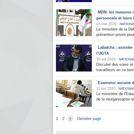
MDN: les mesures d
personnels et leurs 
04 mai 2020
NATIONA
Le ministère de la Dé
prévention prises pou
Labatcha : assister 
l'UGTA
30 avr 2020
NATIONA
Discuter des voies et
travailleurs en ce temp
Examens: aucune dé
11 avr 2020
NATIONA
Le ministère de l'Educ
de la réorganisation e
Pages
1
2
Dernière page