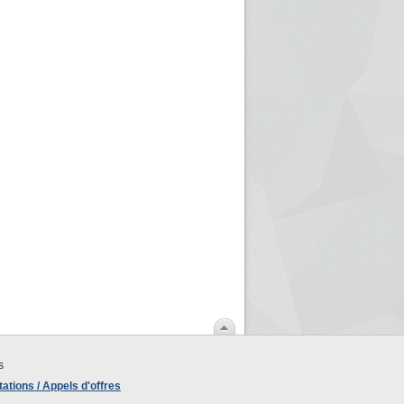
s
ations / Appels d'offres