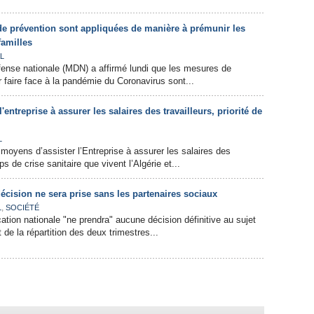
e prévention sont appliquées de manière à prémunir les
familles
L
fense nationale (MDN) a affirmé lundi que les mesures de
r faire face à la pandémie du Coronavirus sont...
l'entreprise à assurer les salaires des travailleurs, priorité de
L
 moyens d’assister l’Entreprise à assurer les salaires des
s de crise sanitaire que vivent l’Algérie et...
cision ne sera prise sans les partenaires sociaux
,
L
SOCIÉTÉ
ation nationale "ne prendra" aucune décision définitive au sujet
t de la répartition des deux trimestres...