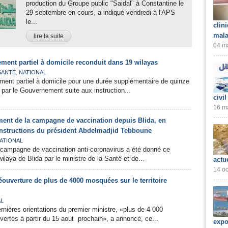
production du Groupe public "Saidal" à Constantine le
29 septembre en cours, a indiqué vendredi à l'APS
le...
clin
mala
lire la suite
04 ma
ement partiel à domicile reconduit dans 19 wilayas
,
SANTÉ
NATIONAL
ent partiel à domicile pour une durée supplémentaire de quinze
 par le Gouvernement suite aux instruction...
civil
16 ma
ment de la campagne de vaccination depuis Blida, en
instructions du président Abdelmadjid Tebboune
ATIONAL
 campagne de vaccination anti-coronavirus a été donné ce
wilaya de Blida par le ministre de la Santé et de...
actu
14 oc
ouverture de plus de 4000 mosquées sur le territoire
AL
ières orientations du premier ministre, «plus de 4 000
rtes à partir du 15 aout prochain», a annoncé, ce...
expo