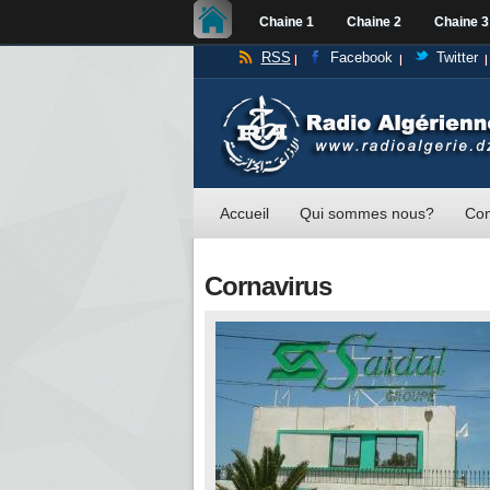
Chaine 1
Chaine 2
Chaine 3
RSS
Facebook
Twitter
Accueil
Qui sommes nous?
Con
Cornavirus