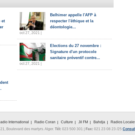
Belhimer appelle l'AFP à
 et
respecter l'éthique et la
er
déontologie...
oct 27, 2021 |
Elections du 27 novembre :
Signature d'un protocole
sanitaire préventif contre...
oct 27, 2021 |
ident
.
adio International
Radio Coran
Culture
Jil FM
Bahdja
Radios Locale
 21, Boulevard des martyrs. Alger.
Tél:
023 500 301 |
Fax:
021 23 08 23 /25
Consult