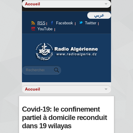
عربي
RSS
Facebook
Twitter
YouTube
Formulaire de recherche
Rechercher
Covid-19: le confinement
partiel à domicile reconduit
dans 19 wilayas