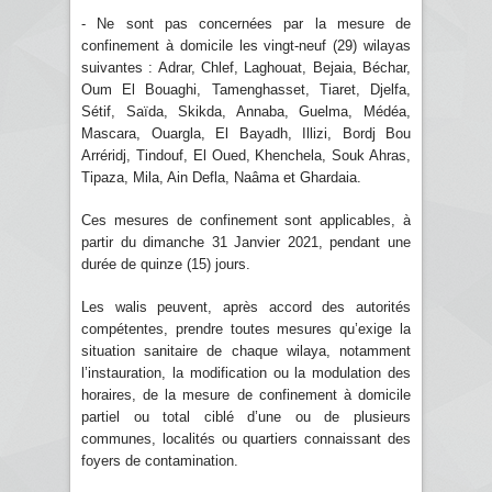
- Ne sont pas concernées par la mesure de
confinement à domicile les vingt-neuf (29) wilayas
suivantes : Adrar, Chlef, Laghouat, Bejaia, Béchar,
Oum El Bouaghi, Tamenghasset, Tiaret, Djelfa,
Sétif, Saïda, Skikda, Annaba, Guelma, Médéa,
Mascara, Ouargla, El Bayadh, Illizi, Bordj Bou
Arréridj, Tindouf, El Oued, Khenchela, Souk Ahras,
Tipaza, Mila, Ain Defla, Naâma et Ghardaia.
Ces mesures de confinement sont applicables, à
partir du dimanche 31 Janvier 2021, pendant une
durée de quinze (15) jours.
Les walis peuvent, après accord des autorités
compétentes, prendre toutes mesures qu’exige la
situation sanitaire de chaque wilaya, notamment
l’instauration, la modification ou la modulation des
horaires, de la mesure de confinement à domicile
partiel ou total ciblé d’une ou de plusieurs
communes, localités ou quartiers connaissant des
foyers de contamination.