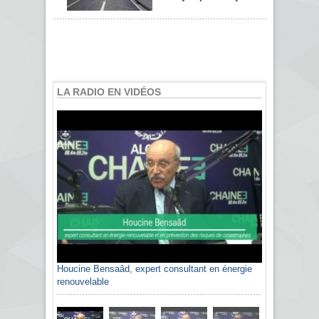
LA RADIO EN VIDÉOS
Houcine Bensaâd, expert consultant en énergie
Sami Agli, président de la Confédération
renouvelable
algérienne du patronat citoyen CAPC