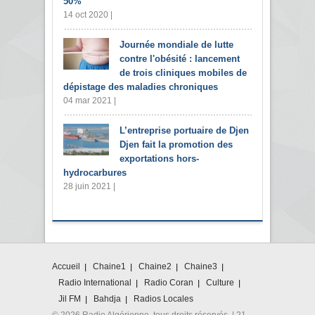
50%
14 oct 2020 |
Journée mondiale de lutte
contre l'obésité : lancement
de trois cliniques mobiles de
dépistage des maladies chroniques
04 mar 2021 |
L’entreprise portuaire de Djen
Djen fait la promotion des
exportations hors-
hydrocarbures
28 juin 2021 |
Accueil
Chaine1
Chaine2
Chaine3
Radio International
Radio Coran
Culture
Jil FM
Bahdja
Radios Locales
© 2026 Radio Algérienne. tous droits réservés. | 21,