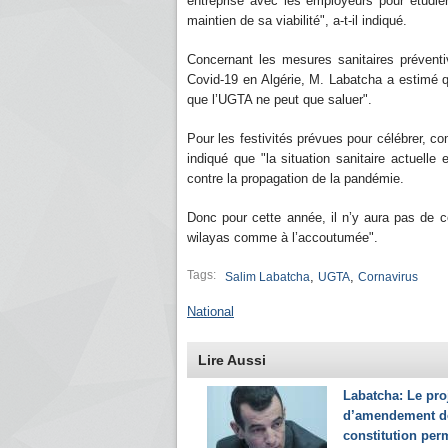
entreprise avec les employeurs pour étudier
maintien de sa viabilité", a-t-il indiqué.
Concernant les mesures sanitaires préventi
Covid-19 en Algérie, M. Labatcha a estimé q
que l’UGTA ne peut que saluer".
Pour les festivités prévues pour célébrer, c
indiqué que "la situation sanitaire actuelle
contre la propagation de la pandémie.
Donc pour cette année, il n’y aura pas de cé
wilayas comme à l’accoutumée".
Tags:
,
,
Salim Labatcha
UGTA
Cornavirus
National
Lire Aussi
Labatcha: Le pro
d’amendement de
constitution per