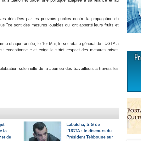
 la situation et tracer une politique adaptée à sa relance et au
ves décidées par les pouvoirs publics contre la propagation du
ue "ce sont des mesures louables qui ont apporté leurs fruits et
omme chaque année, le 1er Mai, le secrétaire général de l’UGTA a
 est exceptionnelle et exige le strict respect des mesures prises
lébration solennelle de la Journée des travailleurs à travers les
jet
Labatcha, S.G de
 la
l’UGTA : le discours du
met de
Président Tebboune sur