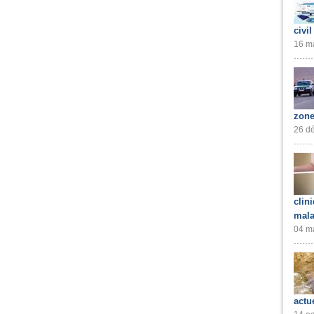
civil
16 ma
zone
26 dé
clin
mala
04 ma
actu