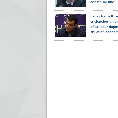
construire une...
Labatcha : « Il fa
enclencher un va
débat pour dépas
situation économ