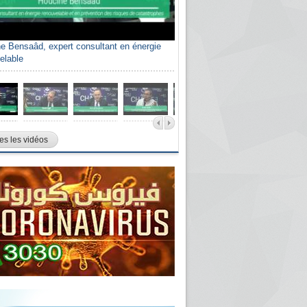
e Bensaâd, expert consultant en énergie
elable
es les vidéos