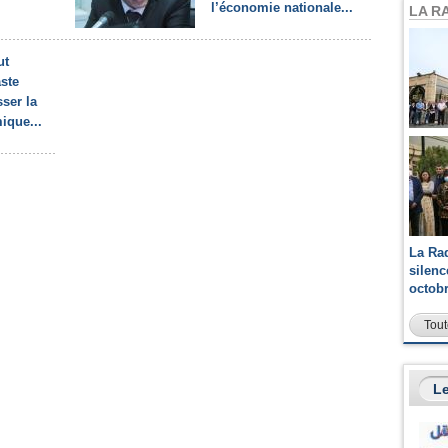
l’économie nationale...
LA R
ut
ste
ser la
ique...
La Ra
silen
octob
Tout
Le