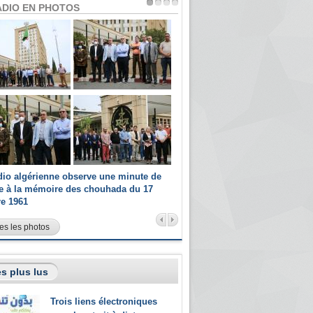
ADIO EN PHOTOS
dio algérienne observe une minute de
Les champions paralympiques 
ce à la mémoire des chouhada du 17
Radio Algérienne et recrutés 
re 1961
sportifs
es les photos
s plus lus
Trois liens électroniques