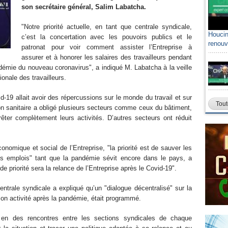
son secrétaire général, Salim Labatcha.
"Notre priorité actuelle, en tant que centrale syndicale,
Houcin
c’est la concertation avec les pouvoirs publics et le
renouv
patronat pour voir comment assister l’Entreprise à
assurer et à honorer les salaires des travailleurs pendant
démie du nouveau coronavirus", a indiqué M. Labatcha à la veille
ionale des travailleurs.
19 allait avoir des répercussions sur le monde du travail et sur
Tout
ion sanitaire a obligé plusieurs secteurs comme ceux du bâtiment,
rêter complètement leurs activités. D’autres secteurs ont réduit
conomique et social de l’Entreprise, "la priorité est de sauver les
 les emplois" tant que la pandémie sévit encore dans le pays, a
e priorité sera la relance de l’Entreprise après le Covid-19".
ntrale syndicale a expliqué qu’un "dialogue décentralisé" sur la
 son activité après la pandémie, était programmé.
, en des rencontres entre les sections syndicales de chaque