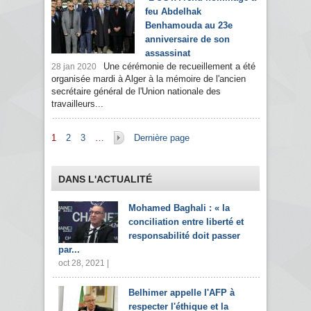
feu Abdelhak
Benhamouda au 23e
anniversaire de son
assassinat
Une cérémonie de recueillement a été
28 jan 2020
organisée mardi à Alger à la mémoire de l'ancien
secrétaire général de l'Union nationale des
travailleurs...
Pages
1
2
3
…
Dernière page
DANS L'ACTUALITÉ
Mohamed Baghali : « la
conciliation entre liberté et
responsabilité doit passer
par...
oct 28, 2021 |
Belhimer appelle l'AFP à
respecter l'éthique et la