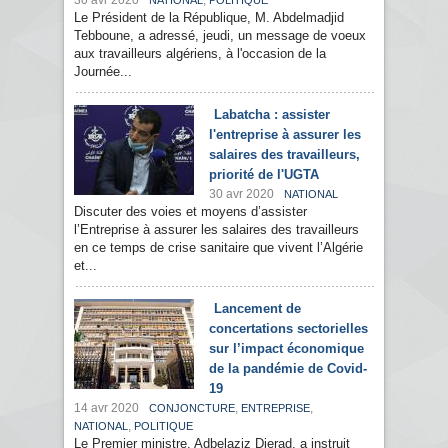
30 avr 2020
,
NATIONAL
POLITIQUE
Le Président de la République, M. Abdelmadjid
Tebboune, a adressé, jeudi, un message de voeux
aux travailleurs algériens, à l'occasion de la
Journée...
Labatcha : assister
l'entreprise à assurer les
salaires des travailleurs,
priorité de l'UGTA
30 avr 2020
NATIONAL
Discuter des voies et moyens d’assister
l’Entreprise à assurer les salaires des travailleurs
en ce temps de crise sanitaire que vivent l’Algérie
et...
Lancement de
concertations sectorielles
sur l’impact économique
de la pandémie de Covid-
19
14 avr 2020
,
,
CONJONCTURE
ENTREPRISE
,
NATIONAL
POLITIQUE
Le Premier ministre, Adbelaziz Djerad, a instruit