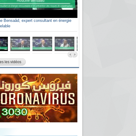
e Bensaâd, expert consultant en énergie
elable
es les vidéos