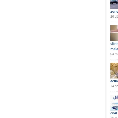
zone
26 dé
clin
mala
04 ma
actu
14 oc
civil