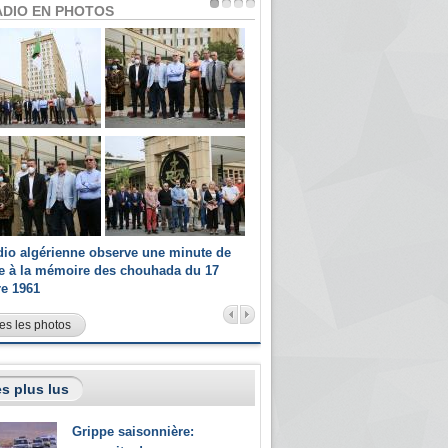
ADIO EN PHOTOS
dio algérienne observe une minute de
Les champions paralympiques 
ce à la mémoire des chouhada du 17
Radio Algérienne et recrutés 
re 1961
sportifs
es les photos
s plus lus
Grippe saisonnière: