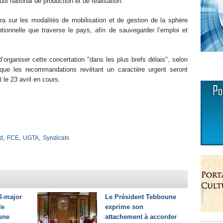
til national de production et de réalisation.
ra sur les modalités de mobilisation et de gestion de la sphère
ionnelle que traverse le pays, afin de sauvegarder l’emploi et
rganiser cette concertation "dans les plus brefs délais", selon
t que les recommandations revêtant un caractère urgent seront
le 23 avril en cours.
,
,
,
ad
FCE
UGTA
Syndicats
l-major
Le Président Tebboune
le
exprime son
une
attachement à accorder