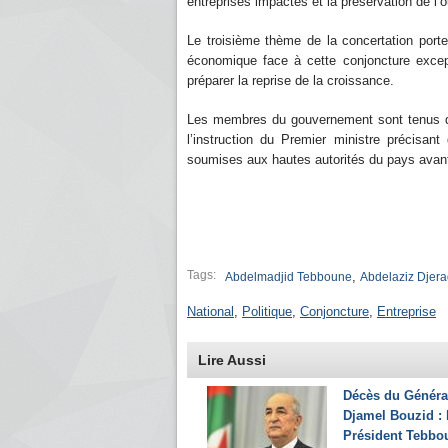
entreprises impactés et la préservation de l’ou
Le troisième thème de la concertation porte
économique face à cette conjoncture except
préparer la reprise de la croissance.
Les membres du gouvernement sont tenus d’o
l’instruction du Premier ministre précisan
soumises aux hautes autorités du pays avant 
Tags:
,
Abdelmadjid Tebboune
Abdelaziz Djer
National
,
Politique
,
Conjoncture
,
Entreprise
Lire Aussi
Décès du Généra
Djamel Bouzid : 
Président Tebbo