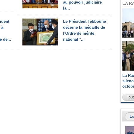
au pouvoir judiciaire
LA R
la...
ident
Le Président Tebboune
 à
décerne la médaille de
l'Ordre de mérite
 de...
national "...
La Ra
silen
octob
Tout
Le