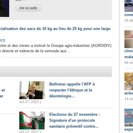
lire la suite
zone
26 dé
alisation des sacs de 10 kg au lieu de 25 kg pour une large
RCE
ustrie et des mines a instruit le Groupe agro-industries (AGRODIV)
 directe et indirecte de la semoule aux...
clin
mala
04 ma
Belhimer appelle l'AFP à
 et
respecter l'éthique et la
actu
er
déontologie...
14 oc
oct 27, 2021 |
Elections du 27 novembre :
Signature d'un protocole
sanitaire préventif contre...
expo
oct 27, 2021 |