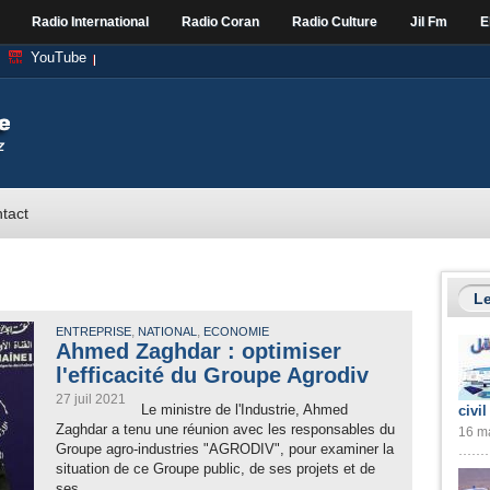
Radio International
Radio Coran
Radio Culture
Jil Fm
E
YouTube
tact
Le
,
,
ENTREPRISE
NATIONAL
ECONOMIE
Ahmed Zaghdar : optimiser
l'efficacité du Groupe Agrodiv
27 juil 2021
Le ministre de l'Industrie, Ahmed
civil
Zaghdar a tenu une réunion avec les responsables du
16 ma
Groupe agro-industries "AGRODIV", pour examiner la
situation de ce Groupe public, de ses projets et de
ses ...