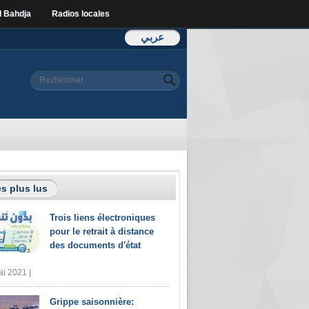
l Bahdja
Radios locales
عربي
Formulaire de
Rechercher
recherche
s plus lus
Trois liens électroniques
pour le retrait à distance
des documents d'état
i 2021 |
Grippe saisonnière: