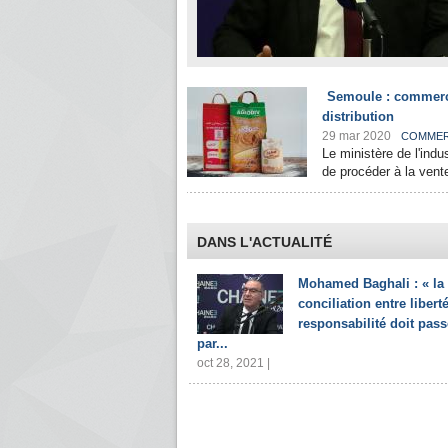
Semoule : commerci
distribution
29 mar 2020
COMME
Le ministère de l'ind
de procéder à la vente
DANS L'ACTUALITÉ
Mohamed Baghali : « la
conciliation entre liberté
responsabilité doit pass
par...
oct 28, 2021 |