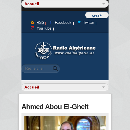
عربي
RSS
Facebook
Twitter
YouTube
Formulaire de recherche
Rechercher
Ahmed Abou El-Gheit