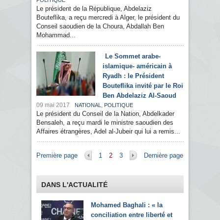
POLITIQUE
Le président de la République, Abdelaziz
Bouteflika, a reçu mercredi à Alger, le président du
Conseil saoudien de la Choura, Abdallah Ben
Mohammad...
Le Sommet arabe-
islamique- américain à
Ryadh : le Président
Bouteflika invité par le Roi
Ben Abdelaziz Al-Saoud
09 mai 2017
,
NATIONAL
POLITIQUE
Le président du Conseil de la Nation, Abdelkader
Bensaleh, a reçu mardi le ministre saoudien des
Affaires étrangères, Adel al-Jubeir qui lui a remis...
Pages
Première page
1
2
3
Dernière page
DANS L'ACTUALITÉ
Mohamed Baghali : « la
conciliation entre liberté et