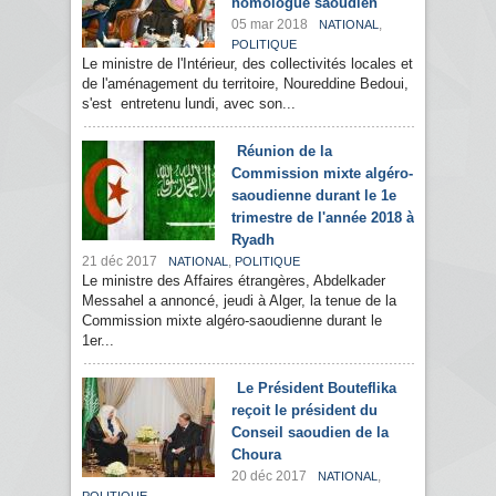
homologue saoudien
05 mar 2018
,
NATIONAL
POLITIQUE
Le ministre de l'Intérieur, des collectivités locales et
de l'aménagement du territoire, Noureddine Bedoui,
s'est entretenu lundi, avec son...
Réunion de la
Commission mixte algéro-
saoudienne durant le 1e
trimestre de l'année 2018 à
Ryadh
21 déc 2017
,
NATIONAL
POLITIQUE
Le ministre des Affaires étrangères, Abdelkader
Messahel a annoncé, jeudi à Alger, la tenue de la
Commission mixte algéro-saoudienne durant le
1er...
Le Président Bouteflika
reçoit le président du
Conseil saoudien de la
Choura
20 déc 2017
,
NATIONAL