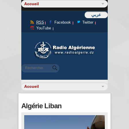
عربي
RSS
Facebook
Twitter
YouTube
Formulaire de recherche
Rechercher
Algérie Liban