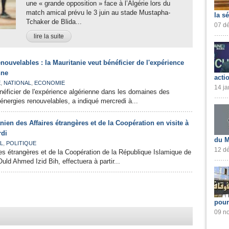
une « grande opposition » face à l’Algérie lors du
match amical prévu le 3 juin au stade Mustapha-
la s
Tchaker de Blida...
07 dé
lire la suite
nouvelables : la Mauritanie veut bénéficier de l'expérience
nne
acti
,
,
E
NATIONAL
ECONOMIE
14 ja
néficier de l'expérience algérienne dans les domaines des
énergies renouvelables, a indiqué mercredi à...
nien des Affaires étrangères et de la Coopération en visite à
rdi
du M
,
L
POLITIQUE
12 dé
res étrangères et de la Coopération de la République Islamique de
uld Ahmed Izid Bih, effectuera à partir...
pour
09 no