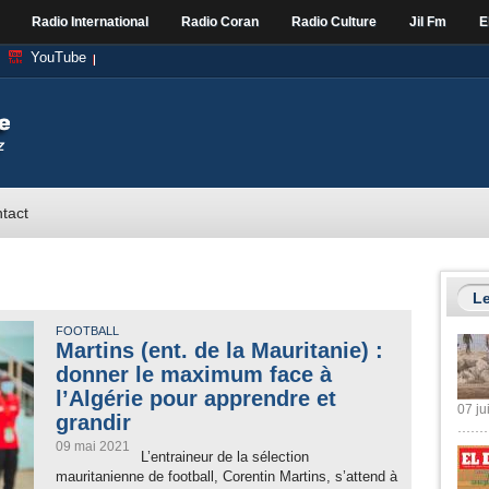
Radio International
Radio Coran
Radio Culture
Jil Fm
E
YouTube
tact
Le
FOOTBALL
Martins (ent. de la Mauritanie) :
donner le maximum face à
l’Algérie pour apprendre et
07 ju
grandir
09 mai 2021
L’entraineur de la sélection
mauritanienne de football, Corentin Martins, s’attend à