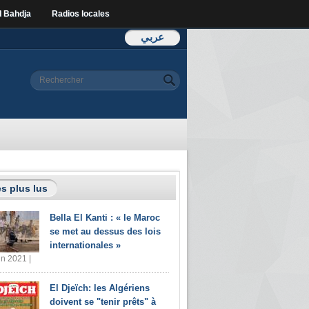
l Bahdja
Radios locales
عربي
Formulaire de
Rechercher
recherche
s plus lus
Bella El Kanti : « le Maroc
se met au dessus des lois
internationales »
in 2021 |
El Djeïch: les Algériens
doivent se "tenir prêts" à