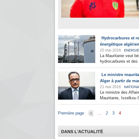
Hydrocarbures et re
énergétique algérie
25 mai 2016
ENERGI
La Mauritanie veut bé
hydrocarbures et des 
Le ministre maurita
Alger à partir de ma
21 mai 2016
NATIONA
Le ministre des Affai
Mauritanie, Isselkou O
Pages
Première page
…
2
3
4
DANS L'ACTUALITÉ