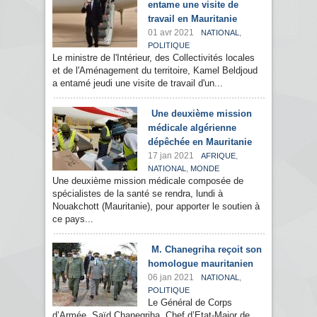
entame une visite de
travail en Mauritanie
01 avr 2021
,
NATIONAL
POLITIQUE
Le ministre de l'Intérieur, des Collectivités locales
et de l'Aménagement du territoire, Kamel Beldjoud
a entamé jeudi une visite de travail d'un...
Une deuxième mission
médicale algérienne
dépêchée en Mauritanie
17 jan 2021
,
AFRIQUE
,
NATIONAL
MONDE
Une deuxième mission médicale composée de
spécialistes de la santé se rendra, lundi à
Nouakchott (Mauritanie), pour apporter le soutien à
ce pays...
M. Chanegriha reçoit son
homologue mauritanien
06 jan 2021
,
NATIONAL
POLITIQUE
Le Général de Corps
d’Armée, Saïd Chanegriha, Chef d’Etat-Major de