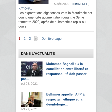
15 déc 2020
,
COMMERCE
NATIONAL
Les exportations algériennes vers la Mauritanie ont
connu une forte augmentation durant le 3ème
trimestre 2020, après de substantiels replis au
cours...
Pages
1
2
3
Dernière page
DANS L'ACTUALITÉ
Mohamed Baghali : « la
conciliation entre liberté et
responsabilité doit passer
par...
oct 28, 2021 |
Belhimer appelle l'AFP à
respecter l'éthique et la
déontologie...
oct 27, 2021 |