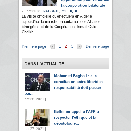
la coopération bilatérale
21 oct 2018
,
NATIONAL
POLITIQUE
La visite officielle qu'effectuera en Algérie
aujourd’hui le ministre mauritanien des Affaires
étrangères et de la Coopération, Ismail Ould
Cheikh...
Pages
Première page
1
2
3
Dernière page
DANS L'ACTUALITÉ
Mohamed Baghali : « la
conciliation entre liberté et
responsabilité doit passer
par...
oct 28, 2021 |
Belhimer appelle l'AFP à
respecter l'éthique et la
déontologie...
oct 27, 2021 |