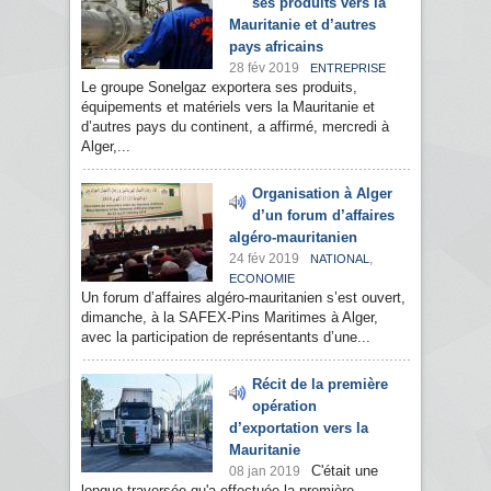
ses produits vers la
Mauritanie et d’autres
pays africains
28 fév 2019
ENTREPRISE
Le groupe Sonelgaz exportera ses produits,
équipements et matériels vers la Mauritanie et
d’autres pays du continent, a affirmé, mercredi à
Alger,...
Organisation à Alger
d’un forum d’affaires
algéro-mauritanien
24 fév 2019
,
NATIONAL
ECONOMIE
Un forum d’affaires algéro-mauritanien s’est ouvert,
dimanche, à la SAFEX-Pins Maritimes à Alger,
avec la participation de représentants d’une...
Récit de la première
opération
d’exportation vers la
Mauritanie
C'était une
08 jan 2019
longue traversée qu'a effectuée la première