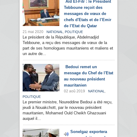
Aïd El-Fitr : le Président
Tebboune reçoit des
messages de vœux de
chefs d'Etats et de l’Emir
de l’Etat du Qatar
21 mai 2020
,
NATIONAL
POLITIQUE
Le président de la République, Abdelmadjid
Tebboune, a reçu des messages de vœux de la
part de ses homologues mauritaniens et maliens et
un autre de...
Bedoui remet un
message du Chef de l'Etat
au nouveau président
mauritanien
02 aoû 2019
,
NATIONAL
POLITIQUE
Le premier ministre, Noureddine Bedoui a été reçu,
jeudi à Nouakchott, par le nouveau président
mauritanien, Mohamed Ould Cheikh Ghazouani
auquel il...
Sonelgaz exportera